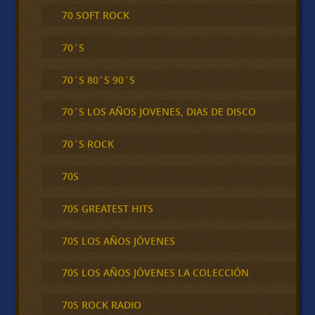
70 SOFT ROCK
70´S
70´S 80´S 90´S
70´S LOS AÑOS JOVENES, DIAS DE DISCO
70´S ROCK
70S
70S GREATEST HITS
70S LOS AÑOS JÓVENES
70S LOS AÑOS JÓVENES LA COLECCIÓN
70S ROCK RADIO