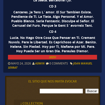
La Saeta. Barcelona i Jo.
CD 3
Cantares. Ja Tens L´amor. El Sur Tambien Existe.
Pendiente de Ti. La Tieta. Algo Personal. Y el Amor.
Pueblo Blanco. Seria Fantastic. Disculpe el Señor. El
Carrusel del Furo. Perque la Gent S´avorreix Tant.
CD 4
Lucia. No Hago Otra Cosa Que Pensar en Ti. Cremant
Nuvols. Para la Libertad. Es Caprichoso el Azar. Benito.
Helena. Sin Piedad. Hoy por Ti, Mañana por Mi. Pare.
Hoy Puede Ser un Gran Dia. Paraules D’amor.
MDV
MAYO 24, 2026
ADMIN
0 COMMENTS
JOAN MANUEL
SERRAT
EL SITIO QUE NOS INVITA EVOCAR
B
Buscar
u
s
c
¡ COLLECTION