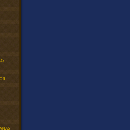
OS
MOR
BANAS