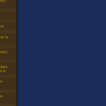
NES
OS
de la
ONES
ONES
OLA
OP
OP