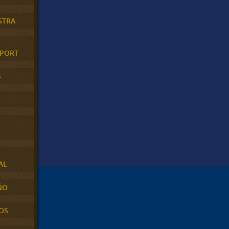
STRA
XPORT
S
AL
ÑO
OS