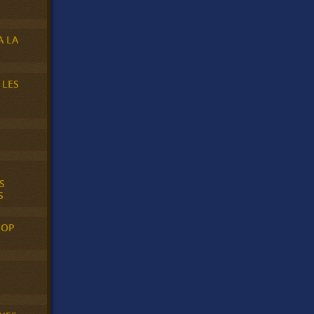
A LA
 LES
S
S
POP