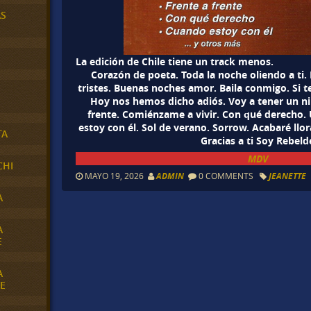
AS
La edición de Chile tiene un track menos.
Corazón de poeta. Toda la noche oliendo a ti.
tristes. Buenas noches amor. Baila conmigo. Si te 
Hoy nos hemos dicho adiós. Voy a tener un ni
frente. Comiénzame a vivir. Con qué derecho. 
estoy con él. Sol de verano. Sorrow. Acabaré ll
TA
Gracias a ti Soy Rebeld
MDV
CHI
MAYO 19, 2026
ADMIN
0 COMMENTS
JEANETTE
A
A
E
A
E