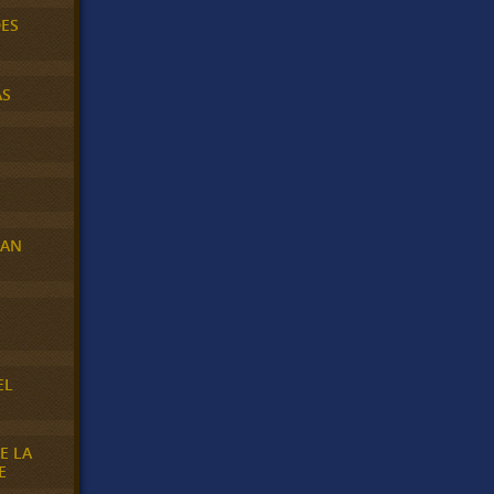
DES
AS
RAN
E
EL
E LA
E