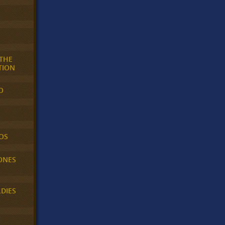
 THE
TION
O
OS
ONES
LDIES