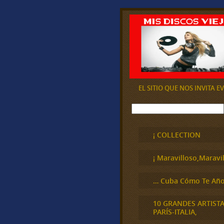
EL SITIO QUE NOS INVITA 
B
u
s
c
¡ COLLECTION
a
r
¡ Maravilloso,Maravil
… Cuba Cómo Te Año
10 GRANDES ARTIST
PARÍS-ITALIA,