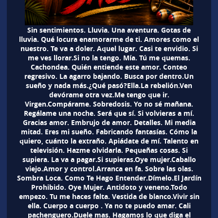
Sin sentimientos. Lluvia. Una aventura. Gotas de
lluvia. Qué locura enamorarme de ti. Amores como el
nuestro. Te va a doler. Aquel lugar. Casi te envidio. Si
me ves llorar.Si no la tengo. Mía. Tú me quemas.
Cachondea. Quién entiende este amor. Conteo
regresivo. La agarro bajando. Busca por dentro.Un
sueño y nada más.¿Qué pasó?Ella.La rebelión.Ven
devórame otra vez.Me tengo que ir.
Virgen.Compárame. Sobredosis. Yo no sé mañana.
Regálame una noche. Será que sí. Si volvieras a mí.
Gracias amor. Embrujo de amor. Detalles. Mi media
mitad. Eres mi sueño. Fabricando fantasías. Cómo la
quiero, cuánto la extraño. Apiádate de mí. Talento en
televisión. Hazme olvidarla. Pequeñas cosas. Si
supiera. La va a pagar.Si supieras.Oye mujer.Caballo
viejo.Amor y control.Arranca en fa. Sobre las olas.
Sombra Loca. Como Te Hago Entender.Dímelo.El Jardín
Prohibido. Oye Mujer. Antidoto y veneno.Todo
empezo. Tu me haces falta. Vestida de blanco.Vivir sin
ella. Cuerpo a cuerpo . Ya no te puedo amar. Cali
pachenguero.Duele mas. Hagamos lo que diga el