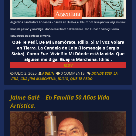
Argentina Cantautora Andaluza – nacida en Huelva ,el álbum nos lleva por un viaje musical
lleno de pasión y nostalgia , donde los ritmos del flamenco , son Cubano, Salsa y Bolero
convergen en perfecta armonía.
Qué Te Pedí. De Mí Enamórate. Idilio. Si Mi Voz Volara
en Tierra. La Candela de Lola (Homenaje a Sergio
Siaba). Como Fue. Vivir Sin Mi.Dónde está la vida. Que
alguien me diga. Guajira Marchena. Idilio .
MDV
JULIO 2, 2025
ADMIN
0 COMMENTS
DONDE ESTA LA
VIDA
,
GUAJIRA MARCHENA
,
IDILIO
,
QUÉ TE PEDO
Jaime Galé – En Familia 50 Años Vida
Artistica.