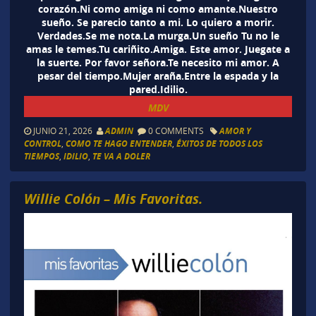
corazón.Ni como amiga ni como amante.Nuestro
sueño. Se parecio tanto a mi. Lo quiero a morir.
Verdades.Se me nota.La murga.Un sueño Tu no le
amas le temes.Tu cariñito.Amiga. Este amor. Juegate a
la suerte. Por favor señora.Te necesito mi amor. A
pesar del tiempo.Mujer araña.Entre la espada y la
pared.Idilio.
MDV
JUNIO 21, 2026
ADMIN
0 COMMENTS
AMOR Y
CONTROL
,
COMO TE HAGO ENTENDER
,
ÉXITOS DE TODOS LOS
TIEMPOS
,
IDILIO
,
TE VA A DOLER
Willie Colón – Mis Favoritas.