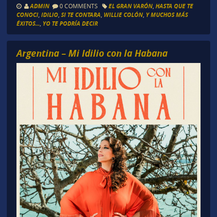
ADMIN
0 COMMENTS
EL GRAN VARÓN
,
HASTA QUE TE
CONOCI
,
IDILIO
,
SI TE CONTARA
,
WILLIE COLÓN
,
Y MUCHOS MÁS
ÉXITOS...
,
YO TE PODRÍA DECIR
Argentina – Mi Idilio con la Habana