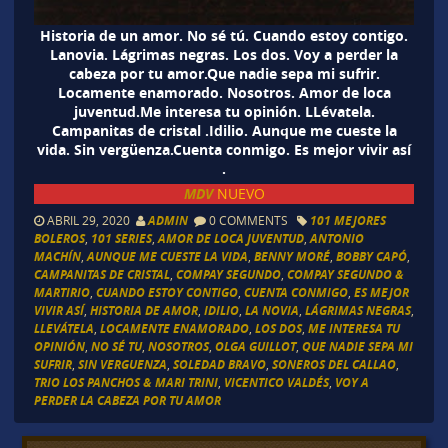
Historia de un amor. No sé tú. Cuando estoy contigo.
Lanovia. Lágrimas negras. Los dos. Voy a perder la
cabeza por tu amor.Que nadie sepa mi sufrir.
Locamente enamorado. Nosotros. Amor de loca
juventud.Me interesa tu opinión. LLévatela.
Campanitas de cristal .Idilio. Aunque me cueste la
vida. Sin vergüenza.Cuenta conmigo. Es mejor vivir así
.
MDV
NUEVO
ABRIL 29, 2020
ADMIN
0 COMMENTS
101 MEJORES
BOLEROS
,
101 SERIES
,
AMOR DE LOCA JUVENTUD
,
ANTONIO
MACHÍN
,
AUNQUE ME CUESTE LA VIDA
,
BENNY MORÉ
,
BOBBY CAPÓ
,
CAMPANITAS DE CRISTAL
,
COMPAY SEGUNDO
,
COMPAY SEGUNDO &
MARTIRIO
,
CUANDO ESTOY CONTIGO
,
CUENTA CONMIGO
,
ES MEJOR
VIVIR ASÍ
,
HISTORIA DE AMOR
,
IDILIO
,
LA NOVIA
,
LÁGRIMAS NEGRAS
,
LLEVÁTELA
,
LOCAMENTE ENAMORADO
,
LOS DOS
,
ME INTERESA TU
OPINIÓN
,
NO SÉ TU
,
NOSOTROS
,
OLGA GUILLOT
,
QUE NADIE SEPA MI
SUFRIR
,
SIN VERGUENZA
,
SOLEDAD BRAVO
,
SONEROS DEL CALLAO
,
TRIO LOS PANCHOS & MARI TRINI
,
VICENTICO VALDÉS
,
VOY A
PERDER LA CABEZA POR TU AMOR