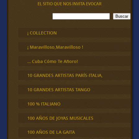
EL SITIO QUE NOS INVITA EVOCAR
B
Buscar
u
s
c
¡ COLLECTION
a
r
¡ Maravilloso,Maravilloso !
… Cuba Cómo Te Añoro!
10 GRANDES ARTISTAS PARÍS-ITALIA,
10 GRANDES ARTISTAS TANGO
100 % ITALIANO
100 AÑOS DE JOYAS MUSICALES
100 AÑOS DE LA GAITA