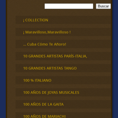
B
Buscar
u
s
c
¡ COLLECTION
a
r
¡ Maravilloso,Maravilloso !
… Cuba Cómo Te Añoro!
10 GRANDES ARTISTAS PARÍS-ITALIA,
10 GRANDES ARTISTAS TANGO
100 % ITALIANO
100 AÑOS DE JOYAS MUSICALES
100 AÑOS DE LA GAITA
100 AÑOS DE MARIACHI