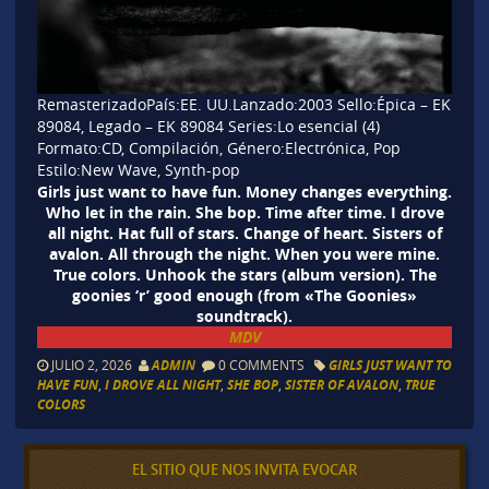
RemasterizadoPaís:EE. UU.Lanzado:
2003
Sello:Épica – EK
89084, Legado – EK 89084 Series:Lo esencial (4)
Formato:CD, Compilación, Género:Electrónica, Pop
Estilo:New Wave, Synth-pop
Girls just want to have fun. Money changes everything.
Who let in the rain. She bop. Time after time. I drove
all night. Hat full of stars. Change of heart. Sisters of
avalon. All through the night. When you were mine.
True colors. Unhook the stars (album version). The
goonies ‘r’ good enough (from «The Goonies»
soundtrack).
MDV
JULIO 2, 2026
ADMIN
0 COMMENTS
GIRLS JUST WANT TO
HAVE FUN
,
I DROVE ALL NIGHT
,
SHE BOP
,
SISTER OF AVALON
,
TRUE
COLORS
EL SITIO QUE NOS INVITA EVOCAR