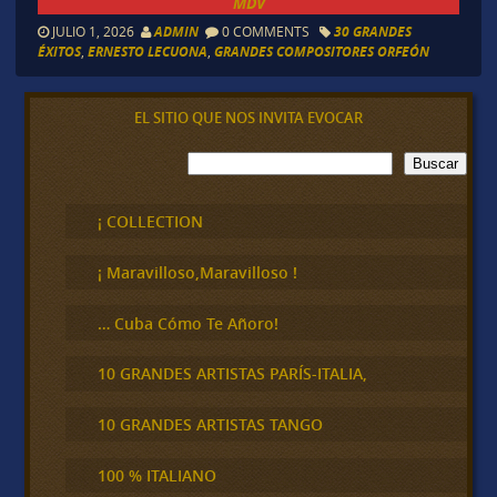
MDV
JULIO 1, 2026
ADMIN
0 COMMENTS
30 GRANDES
ÉXITOS
,
ERNESTO LECUONA
,
GRANDES COMPOSITORES ORFEÓN
EL SITIO QUE NOS INVITA EVOCAR
B
Buscar
u
s
c
¡ COLLECTION
a
r
¡ Maravilloso,Maravilloso !
… Cuba Cómo Te Añoro!
10 GRANDES ARTISTAS PARÍS-ITALIA,
10 GRANDES ARTISTAS TANGO
100 % ITALIANO