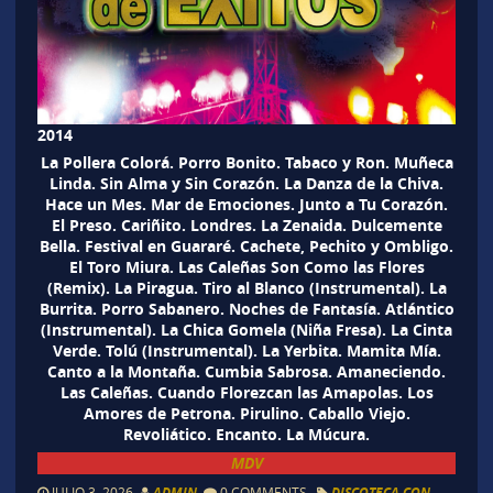
2014
La Pollera Colorá. Porro Bonito. Tabaco y Ron. Muñeca
Linda. Sin Alma y Sin Corazón. La Danza de la Chiva.
Hace un Mes. Mar de Emociones. Junto a Tu Corazón.
El Preso. Cariñito. Londres. La Zenaida. Dulcemente
Bella. Festival en Guararé. Cachete, Pechito y Ombligo.
El Toro Miura. Las Caleñas Son Como las Flores
(Remix). La Piragua. Tiro al Blanco (Instrumental). La
Burrita. Porro Sabanero. Noches de Fantasía. Atlántico
(Instrumental). La Chica Gomela (Niña Fresa). La Cinta
Verde. Tolú (Instrumental). La Yerbita. Mamita Mía.
Canto a la Montaña. Cumbia Sabrosa. Amaneciendo.
Las Caleñas. Cuando Florezcan las Amapolas. Los
Amores de Petrona. Pirulino. Caballo Viejo.
Revoliático. Encanto. La Múcura.
MDV
JULIO 3, 2026
ADMIN
0 COMMENTS
DISCOTECA CON