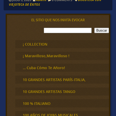
VIEJOTECA DE ÉXITOS
EL SITIO QUE NOS INVITA EVOCAR
B
Buscar
u
s
c
¡ COLLECTION
a
r
¡ Maravilloso,Maravilloso !
… Cuba Cómo Te Añoro!
10 GRANDES ARTISTAS PARÍS-ITALIA,
10 GRANDES ARTISTAS TANGO
100 % ITALIANO
100 AÑOS DE JOYAS MUSICALES