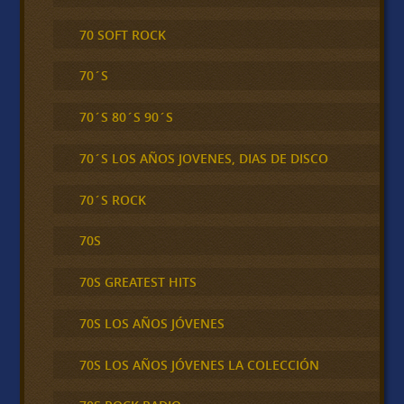
70 SOFT ROCK
70´S
70´S 80´S 90´S
70´S LOS AÑOS JOVENES, DIAS DE DISCO
70´S ROCK
70S
70S GREATEST HITS
70S LOS AÑOS JÓVENES
70S LOS AÑOS JÓVENES LA COLECCIÓN