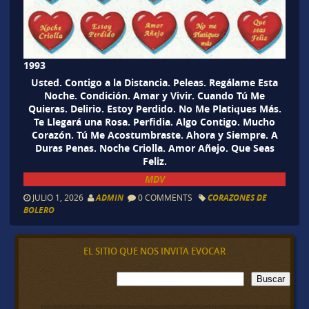
1993
Usted. Contigo a la Distancia. Peleas. Regálame Esta
Noche. Condición. Amar y Vivir. Cuando Tú Me
Quieras. Delirio. Estoy Perdido. No Me Platiques Más.
Te Llegará una Rosa. Perfidia. Algo Contigo. Mucho
Corazón. Tú Me Acostumbraste. Ahora y Siempre. A
Duras Penas. Noche Criolla. Amor Añejo. Que Seas
Feliz.
MDV
JULIO 1, 2026
ADMIN
0 COMMENTS
CORAZONES DE
BOLERO
EL SITIO QUE NOS INVITA EVOCAR
B
Buscar
u
s