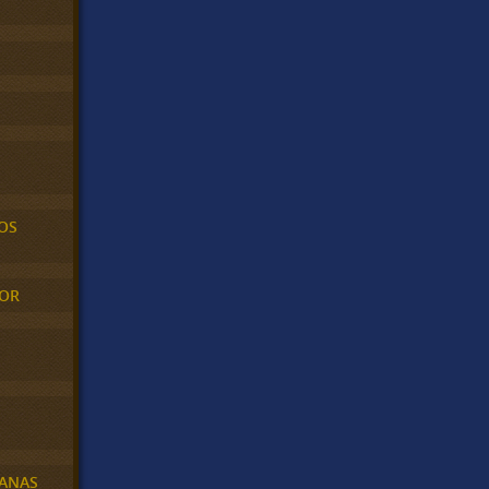
OS
MOR
BANAS