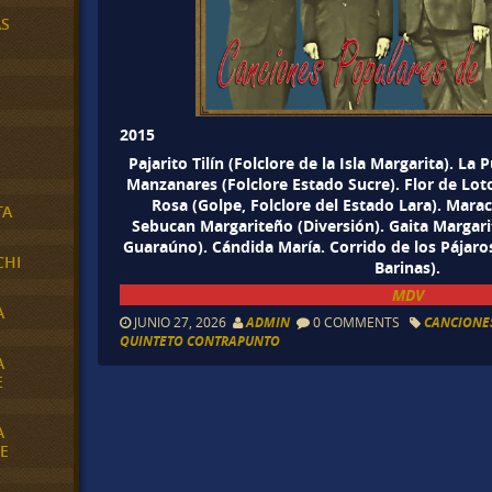
AS
2015
Pajarito Tilín (Folclore de la Isla Margarita). La
Manzanares (Folclore Estado Sucre). Flor de Loto
Rosa (Golpe, Folclore del Estado Lara). Marac
TA
Sebucan Margariteño (Diversión). Gaita Margari
Guaraúno). Cándida María. Corrido de los Pájaros
CHI
Barinas).
MDV
A
JUNIO 27, 2026
ADMIN
0 COMMENTS
CANCIONE
QUINTETO CONTRAPUNTO
A
E
A
E