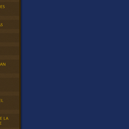
DES
AS
RAN
E
EL
E LA
E