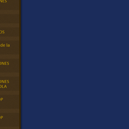
NES
OS
de la
ONES
ONES
OLA
OP
OP