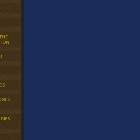
 THE
TION
O
OS
ONES
LDIES