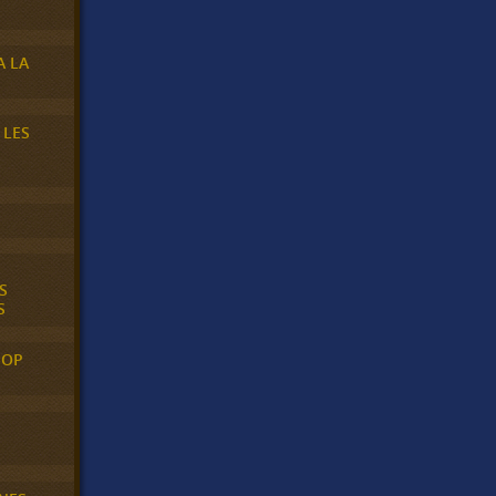
A LA
 LES
S
S
POP