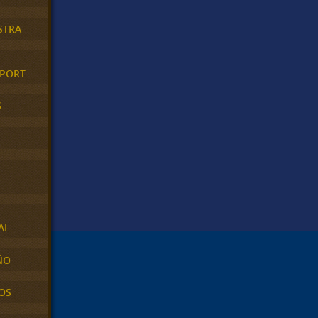
STRA
XPORT
S
AL
ÑO
OS