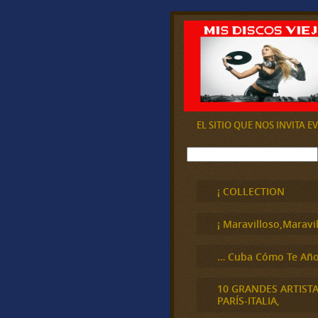
EL SITIO QUE NOS INVITA 
B
u
s
c
¡ COLLECTION
a
r
¡ Maravilloso,Maravil
… Cuba Cómo Te Año
10 GRANDES ARTIST
PARÍS-ITALIA,