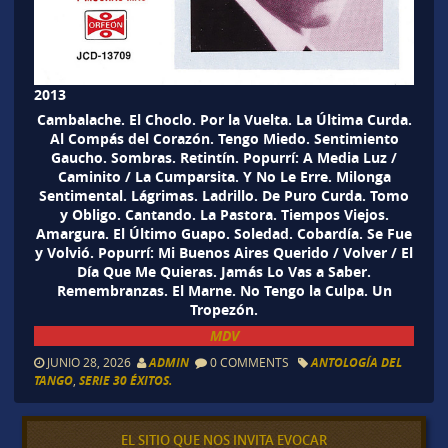
2013
Cambalache. El Choclo. Por la Vuelta. La Última Curda.
Al Compás del Corazón. Tengo Miedo. Sentimiento
Gaucho. Sombras. Retintín. Popurrí: A Media Luz /
Caminito / La Cumparsita. Y No Le Erre. Milonga
Sentimental. Lágrimas. Ladrillo. De Puro Curda. Tomo
y Obligo. Cantando. La Pastora. Tiempos Viejos.
Amargura. El Último Guapo. Soledad. Cobardía. Se Fue
y Volvió. Popurrí: Mi Buenos Aires Querido / Volver / El
Día Que Me Quieras. Jamás Lo Vas a Saber.
Remembranzas. El Marne. No Tengo la Culpa. Un
Tropezón.
MDV
JUNIO 28, 2026
ADMIN
0 COMMENTS
ANTOLOGÍA DEL
TANGO
,
SERIE 30 ÉXITOS.
EL SITIO QUE NOS INVITA EVOCAR