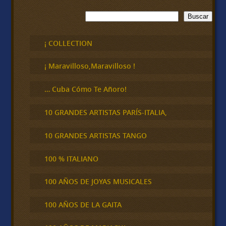
B
Buscar
u
s
c
¡ COLLECTION
a
r
¡ Maravilloso,Maravilloso !
… Cuba Cómo Te Añoro!
10 GRANDES ARTISTAS PARÍS-ITALIA,
10 GRANDES ARTISTAS TANGO
100 % ITALIANO
100 AÑOS DE JOYAS MUSICALES
100 AÑOS DE LA GAITA