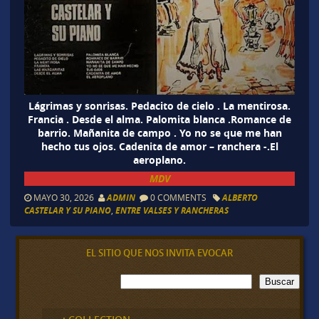
Lágrimas y sonrisas. Pedacito de cielo . La mentirosa.
Francia . Desde el alma. Palomita blanca .Romance de
barrio. Mañanita de campo . Yo no se que me han
hecho tus ojos. Cadenita de amor – ranchera -.El
aeroplano.
MDV
MAYO 30, 2026
ADMIN
0 COMMENTS
ALBERTO
CASTELAR Y SU PIANO
,
ENTRE VALSES Y RANCHERAS
EL SITIO QUE NOS INVITA EVOCAR
B
Buscar
u
s
c