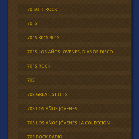
70 SOFT ROCK
70´S
70´S 80´S 90´S
70´S LOS AÑOS JOVENES, DIAS DE DISCO
70´S ROCK
70S
70S GREATEST HITS
70S LOS AÑOS JÓVENES
70S LOS AÑOS JÓVENES LA COLECCIÓN
70S ROCK RADIO