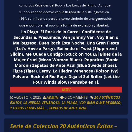
como Los Rebeldes del Rock y Los Locos del Ritmo. Aunque
su popularidad decayó con la llegada de la “Ola Inglesa” en
1964, su influencia perdura como símbolo de una generación
que encontró en el rock una forma de expresión y libertad.
La Plaga. El Rock de la Carcel. Confidente de
Secundaria. Presumida. Ven Johnny Ven. Voy Bien o
Me Regreso. Buen Rock Esta Noche. Una Gran Fiesta
(Let’s Have a Party). Bailando el Twist (Slippin and
Slidin). Me Quede Contigo (Stuck on You).El Blues de la
Mujer Cruel (Mean Woman Blues). Popotitos (Bonie
Moroni) Zapatos de Ante Azul (Blue Swede Shoes).
Tigre (Tiger). Leroy. La Hiedra Venenosa (Poison Ivy).
Polvora. Rock del Rio Rojo. Deja el Sol Brillar (Let the
Four Winds Blow) Pensaba en Ti.
MDV
AGOSTO 7, 2025
ADMIN
0 COMMENTS
20 AUTÉNTICOS
ÉXITOS
,
LA HIEDRA VENENOSA
,
LA PLAGA
,
VOY BIEN O ME REGRESO
,
Y OTROS TEMAS MÁS...
,
ZAPATOS DE ANTE AZUL
Serie de Coleccion 20 Auténticos Éxitos –