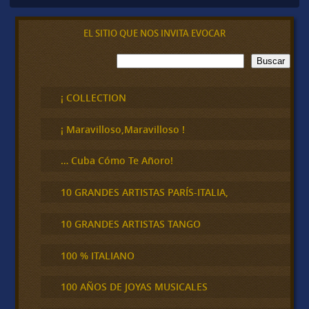
EL SITIO QUE NOS INVITA EVOCAR
B
Buscar
u
s
c
¡ COLLECTION
a
r
¡ Maravilloso,Maravilloso !
… Cuba Cómo Te Añoro!
10 GRANDES ARTISTAS PARÍS-ITALIA,
10 GRANDES ARTISTAS TANGO
100 % ITALIANO
100 AÑOS DE JOYAS MUSICALES