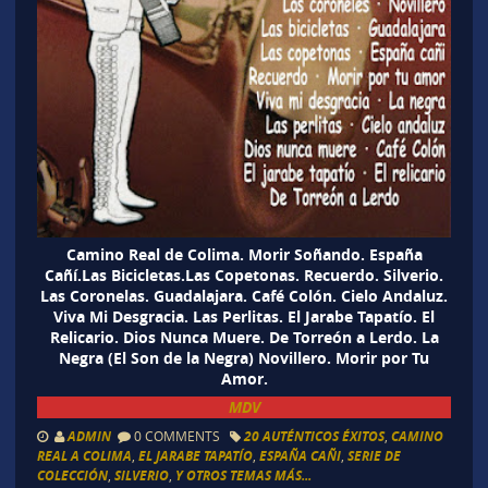
Camino Real de Colima. Morir Soñando. España
Cañí.Las Bicicletas.Las Copetonas. Recuerdo. Silverio.
Las Coronelas. Guadalajara. Café Colón. Cielo Andaluz.
Viva Mi Desgracia. Las Perlitas. El Jarabe Tapatío. El
Relicario. Dios Nunca Muere. De Torreón a Lerdo. La
Negra (El Son de la Negra) Novillero. Morir por Tu
Amor.
MDV
ADMIN
0 COMMENTS
20 AUTÉNTICOS ÉXITOS
,
CAMINO
REAL A COLIMA
,
EL JARABE TAPATÍO
,
ESPAÑA CAÑI
,
SERIE DE
COLECCIÓN
,
SILVERIO
,
Y OTROS TEMAS MÁS...