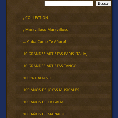
B
Buscar
u
s
c
¡ COLLECTION
a
r
¡ Maravilloso,Maravilloso !
… Cuba Cómo Te Añoro!
10 GRANDES ARTISTAS PARÍS-ITALIA,
10 GRANDES ARTISTAS TANGO
100 % ITALIANO
100 AÑOS DE JOYAS MUSICALES
100 AÑOS DE LA GAITA
100 AÑOS DE MARIACHI