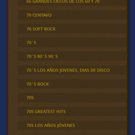
66 GRANDES ÉXITOS DE LOS 60 Y 70
70 CENTAVO
70 SOFT ROCK
70´S
70´S 80´S 90´S
70´S LOS AÑOS JOVENES, DIAS DE DISCO
70´S ROCK
70S
70S GREATEST HITS
70S LOS AÑOS JÓVENES