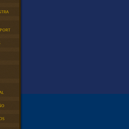
STRA
XPORT
S
AL
ÑO
OS