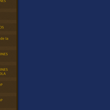
NES
OS
de la
ONES
ONES
OLA
OP
OP