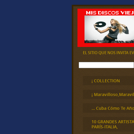
EL SITIO QUE NOS INVITA 
B
u
s
c
¡ COLLECTION
a
r
¡ Maravilloso,Maravil
… Cuba Cómo Te Año
10 GRANDES ARTIST
PARÍS-ITALIA,