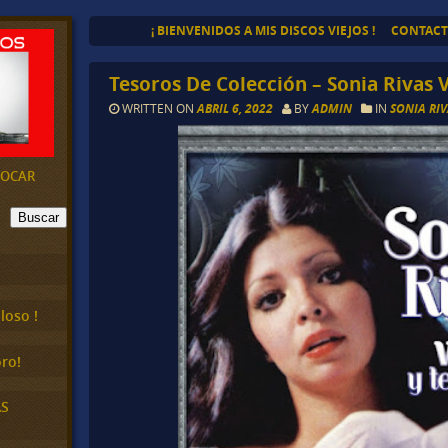
¡ BIENVENIDOS A MIS DISCOS VIEJOS !
CONTAC
Tesoros De Colección – Sonia Rivas 
WRITTEN ON
ABRIL 6, 2022
BY
ADMIN
IN
SONIA RI
EVOCAR
Buscar
loso !
ro!
AS