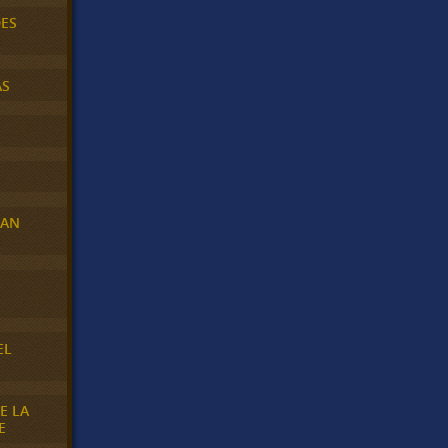
DES
AS
RAN
E
EL
E LA
E