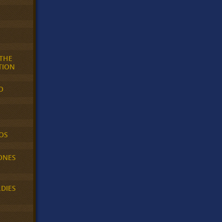
 THE
TION
O
OS
ONES
LDIES