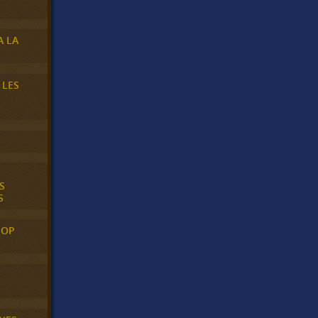
A LA
 LES
S
S
POP