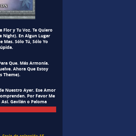
 Flor y Tu Voz. Te Quiero
e Night). En Algun Lugar
e Mas. Sólo Tú, Sólo Yo
úpida.
) Para Que. Más Armonía.
uelve. Ahora Que Estoy
’s Theme).
 de Nuestro Ayer. Ese Amor
 Comprenden. Por Favor Me
s Así. Gavilán o Paloma
Serie de colección 15