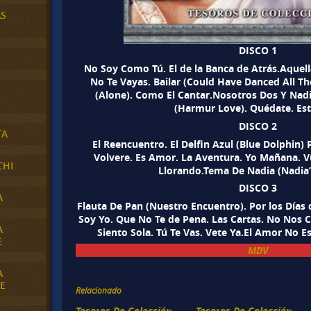
AS
DISCO 1
No Soy Como Tú. El de la Banca de Atrás.Aquella
No Te Vayas. Bailar (Could Have Danced All Th
(Alone). Como El Cantar.Nosotros Dos Y Nadi
(Harmur Love). Quédate. Est
DISCO 2
TA
El Reencuentro. El Delfin Azul (Blue Dolphin
Volvere. Es Amor. La Aventura. Yo Mañana. V
CHI
Llorando.Tema De Nadia (Nadia
DISCO 3
A
Flauta De Pan (Nuestro Encuentro). Por los Días
Soy Yo. Que No Te de Pena. Las Cartas. No Nos
A
Siento Sola. Tú Te Vas. Vete Ya.El Amor No E
E
MDV
A
E
Relacionado
Tesoros De Colección –
Tesoros De Colección –