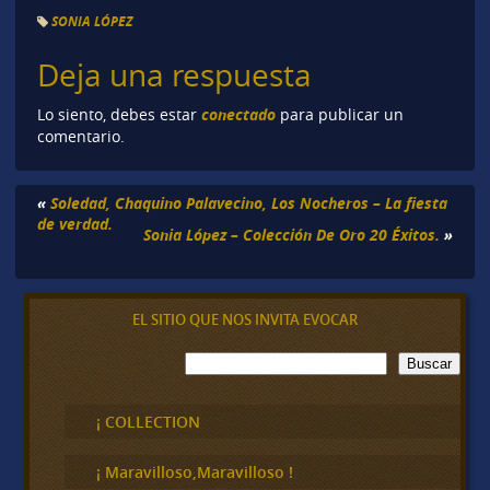
SONIA LÓPEZ
Deja una respuesta
conectado
Lo siento, debes estar
para publicar un
comentario.
«
Soledad, Chaquino Palavecino, Los Nocheros – La fiesta
de verdad.
Sonia López – Colección De Oro 20 Éxitos.
»
EL SITIO QUE NOS INVITA EVOCAR
B
Buscar
u
s
c
¡ COLLECTION
a
r
¡ Maravilloso,Maravilloso !