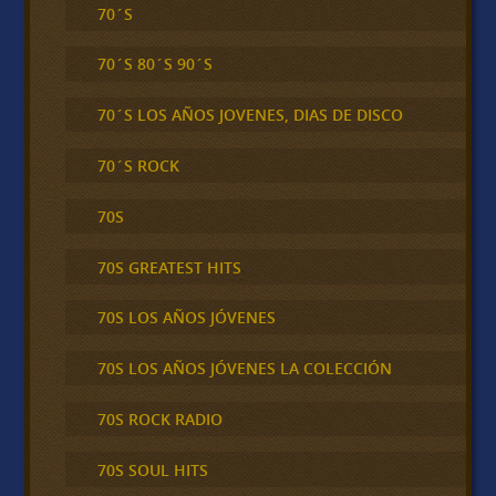
70´S
70´S 80´S 90´S
70´S LOS AÑOS JOVENES, DIAS DE DISCO
70´S ROCK
70S
70S GREATEST HITS
70S LOS AÑOS JÓVENES
70S LOS AÑOS JÓVENES LA COLECCIÓN
70S ROCK RADIO
70S SOUL HITS