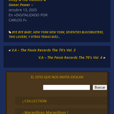
Sweet Power –
octubre 13, 2025
En «DIGITALIZADO POR
CARLOS F»
BYE BYE BABY
,
NEW YORK NEW YORK
,
SEVENTIES BLOCKBUSTERS
,
TWO LOVERS
,
Y OTROS TEMAS MÁS...
«
V.A – The Fania Records The 70’s Vol. 3
V.A – The Fania Records The 70’s Vol. 4
»
EL SITIO QUE NOS INVITA EVOCAR
B
Buscar
u
s
c
¡ COLLECTION
a
r
¡ Maravilloso,Maravilloso !