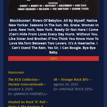
Blockbuster!. Rivers Of Babylon. All By Myself. Native
New Yorker. Seasons In The Sun. Ms. Grace. Woman In
Love. New York, New York. Ready Or Not Here I Come
(Can’t Hide From Love) Every Day Hurts. Without You.
Like Sister And Brother.If You Think You Know How To
Love Me.Torn Between Two Lovers. It’s A Heartache. I
Can’t Stand The Rain. Yes Sir, I Can Boogie. Bye Bye
Baby.
MDV
Relacionado
The RCA Collection –
VA – Vintage Rock 50’s –
Variete Internationale –
agosto 24, 2025
octubre 3, 2025
En «VINTAGE ROCK 50'S»
En «JAMAICA FAREWELL»
Hooked on Rock ‘N’ Roll –
Ricky & The Rockets &