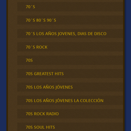
70´S
70´S 80´S 90´S
70´S LOS AÑOS JOVENES, DIAS DE DISCO
70´S ROCK
70S
70S GREATEST HITS
70S LOS AÑOS JÓVENES
70S LOS AÑOS JÓVENES LA COLECCIÓN
70S ROCK RADIO
70S SOUL HITS