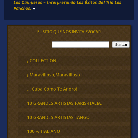
Los Camperos – Interpretando Los Éxitos Del Trío Los
Panchos.
»
EL SITIO QUE NOS INVITA EVOCAR
B
Buscar
u
s
c
¡ COLLECTION
a
r
¡ Maravilloso,Maravilloso !
… Cuba Cómo Te Añoro!
10 GRANDES ARTISTAS PARÍS-ITALIA,
10 GRANDES ARTISTAS TANGO
100 % ITALIANO