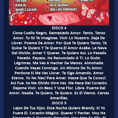
DISCO 4
Cisne Cuello Negro. Demasiado Amor. Tanto, Tanto
Amor. Tu Ni Te Imaginas. Vivir Lo Nuestro. Deja De
Llorar. Poema De Amor. Por Qué Te Quiero Tanto. Te
Quise Te Quiero Y Te Querre.El Amor Acaba. La Nave
Del Olvido. Amar Y Querer. Te Quiero Asi. Lo Pasado
Pasado. Payaso. He Renunciado A Ti. Lo Dudo.
Lágrimas. Me Vas A Hechar De Menos. Almohada.
Cuando Vayas Conmigo. Un Minuto De Tu Amor.
Perdona Si Me Ves Llorar. Te Sigo Amando. Amor
Eterno. Yo No Nací Para Amar. Hasta Que Te Conocí.
Así Fue. Se Me Olvido Otra Vez. Me Nace Del Corazón.
Dejame Vivir. Un Beso Y Una Flor. Libre. Puerta Del
Amor. Noelia. Te Quiero, Te Quiero. Es El Viento. Cartas
Amarillas.
DISCO 5
Lejos De Tus Ojos. Esta Noche Quiero Brandy. Si Yo
Fuera El. Corazón Mágico. Querer Y Perder. Hoy He
Empezado A Quererte Otra Vez. Hay Algo En Ella. El