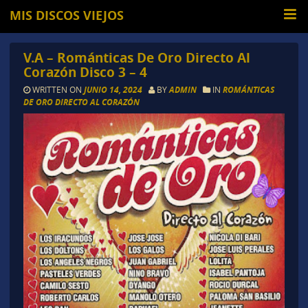
MIS DISCOS VIEJOS
V.A – Románticas De Oro Directo Al
Corazón Disco 3 – 4
WRITTEN ON
JUNIO 14, 2024
BY
ADMIN
IN
ROMÁNTICAS
DE ORO DIRECTO AL CORAZÓN