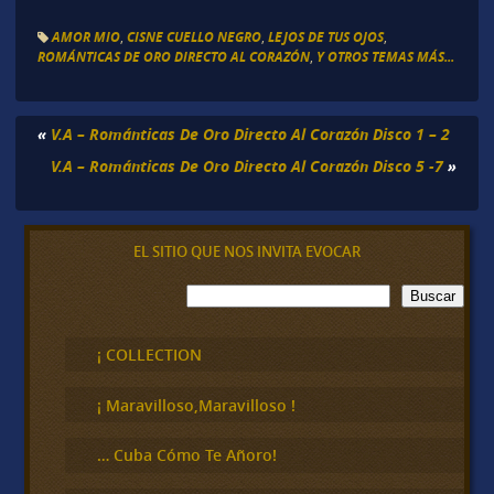
AMOR MIO
,
CISNE CUELLO NEGRO
,
LEJOS DE TUS OJOS
,
ROMÁNTICAS DE ORO DIRECTO AL CORAZÓN
,
Y OTROS TEMAS MÁS...
«
V.A – Románticas De Oro Directo Al Corazón Disco 1 – 2
V.A – Románticas De Oro Directo Al Corazón Disco 5 -7
»
EL SITIO QUE NOS INVITA EVOCAR
B
Buscar
u
s
c
¡ COLLECTION
a
r
¡ Maravilloso,Maravilloso !
… Cuba Cómo Te Añoro!