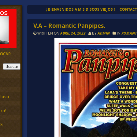
¡ BIENVENIDOS A MIS DISCOS VIEJOS !
CONTAC
V.A – Romantic Panpipes.
WRITTEN ON
ABRIL 24, 2022
BY
ADMIN
IN
ROMANTI
EVOCAR
Buscar
loso !
ro!
AS