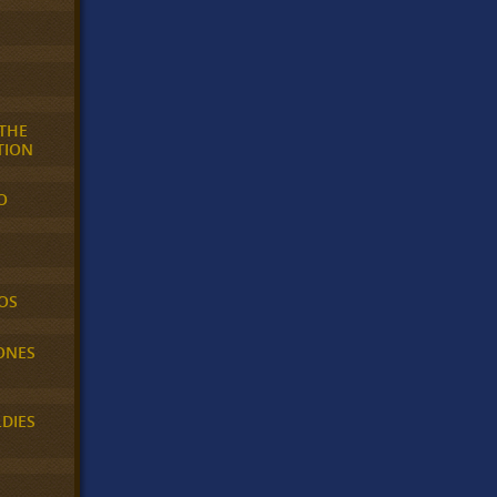
 THE
TION
O
OS
ONES
LDIES