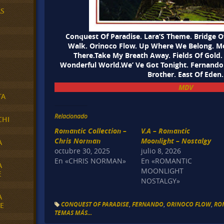
AS
Conquest Of Paradise. Lara’S Theme. Bridge O
Walk. Orinoco Flow. Up Where We Belong. Moo
There.Take My Breath Away. Fields Of Gold
Wonderful World.We’ Ve Got Tonight. Fernando.
Brother. East Of Eden.
MDV
TA
Relacionado
CHI
Romantic Collection –
V.A – Romantic
Chris Norman
Moonlight – Nostalgy
A
octubre 30, 2025
julio 8, 2026
En «CHRIS NORMAN»
En «ROMANTIC
A
MOONLIGHT
E
NOSTALGY»
A
CONQUEST OF PARADISE
,
FERNANDO
,
ORINOCO FLOW
,
RO
E
TEMAS MÁS...