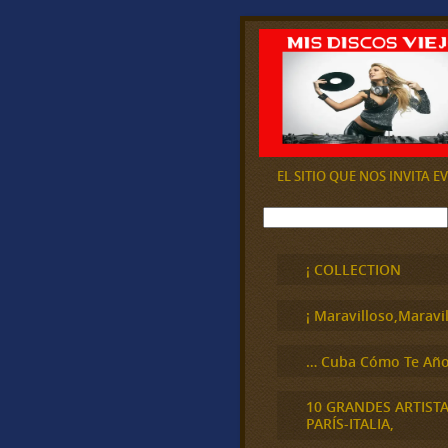
EL SITIO QUE NOS INVITA 
B
u
s
c
¡ COLLECTION
a
r
¡ Maravilloso,Maravil
… Cuba Cómo Te Año
10 GRANDES ARTIST
PARÍS-ITALIA,