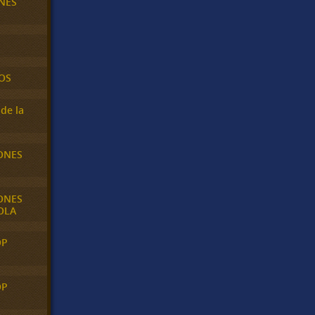
NES
OS
de la
ONES
ONES
OLA
OP
OP