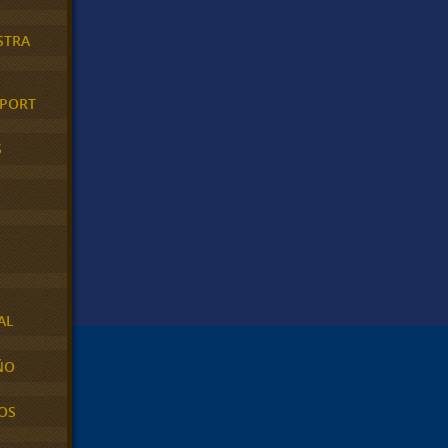
STRA
XPORT
S
AL
ÑO
OS