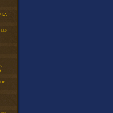
A LA
 LES
S
S
POP