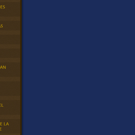
DES
AS
RAN
E
EL
E LA
E