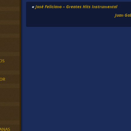
«
José Feliciano – Greates Hits Instrumental
Juan Ga
OS
MOR
BANAS