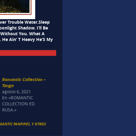
ver Trouble Water.Sleep
nlight Shadow. I’ll Be
. Without You. What A
 He Ain’ T Heavy He’S My
Romantic Collection –
Tango
agosto 6, 2021
En «ROMANTIC
COLLECTION ED.
RUSA.»
MANTIC PANPIPES
,
Y OTROS