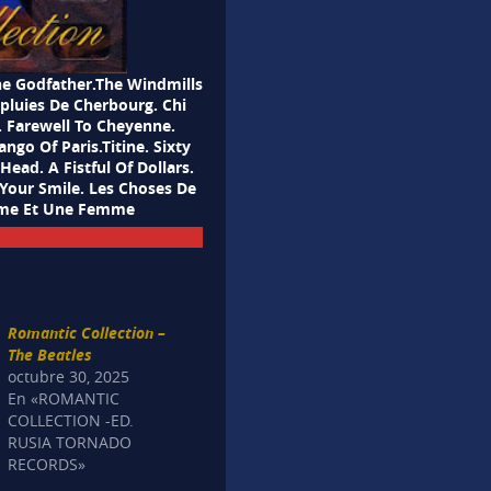
 Godfather.The Windmills
pluies De Cherbourg. Chi
 Farewell To Cheyenne.
ngo Of Paris.Titine. Sixty
ead. A Fistful Of Dollars.
 Your Smile. Les Choses De
omme Et Une Femme
Romantic Collection –
The Beatles
octubre 30, 2025
En «ROMANTIC
COLLECTION -ED.
RUSIA TORNADO
RECORDS»