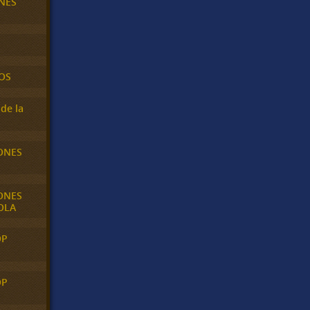
NES
OS
de la
ONES
ONES
OLA
OP
OP