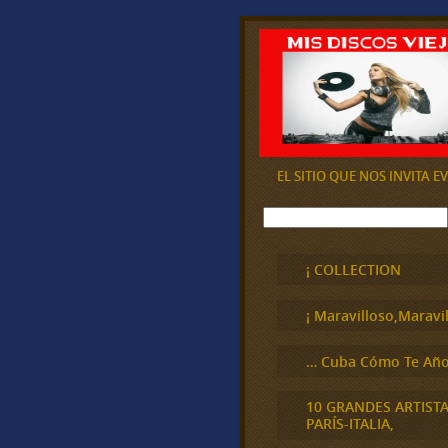
EL SITIO QUE NOS INVITA 
B
u
s
c
¡ COLLECTION
a
r
¡ Maravilloso,Maravil
… Cuba Cómo Te Año
10 GRANDES ARTIST
PARÍS-ITALIA,