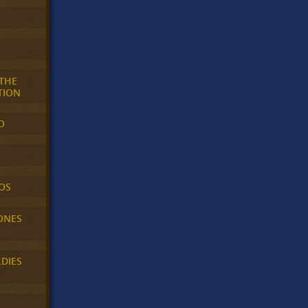
 THE
TION
O
OS
ONES
LDIES