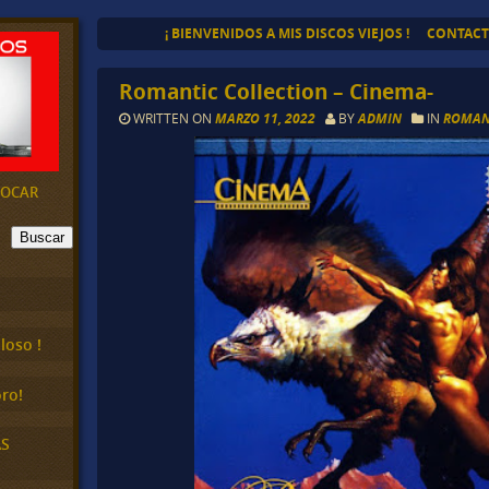
¡ BIENVENIDOS A MIS DISCOS VIEJOS !
CONTAC
Romantic Collection – Cinema-
WRITTEN ON
MARZO 11, 2022
BY
ADMIN
IN
ROMANT
EVOCAR
Buscar
loso !
ro!
AS