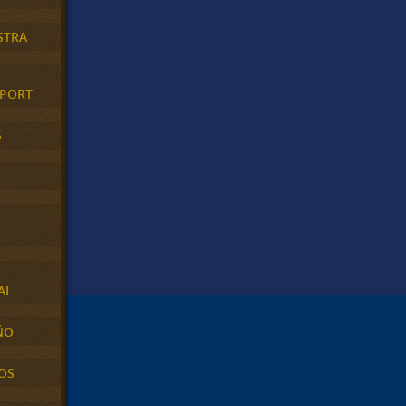
STRA
XPORT
S
AL
ÑO
OS