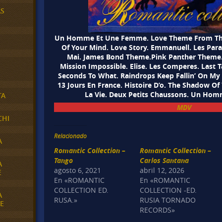
AS
Un Homme Et Une Femme. Love Theme From The
Of Your Mind. Love Story. Emmanuell. Les Para
Mai. James Bond Theme.Pink Panther Theme.
Mission Impossible. Elise. Les Comperes. Last Ta
Seconds To What. Raindrops Keep Fallin’ On My H
13 Jours En France. Histoire D’o. The Shadow Of
La Vie. Deux Petits Chaussons. Un H
TA
MDV
CHI
Relacionado
A
Romantic Collection –
Romantic Collection –
Tango
Carlos Santana
A
agosto 6, 2021
abril 12, 2026
E
En «ROMANTIC
En «ROMANTIC
COLLECTION ED.
COLLECTION -ED.
A
RUSA.»
RUSIA TORNADO
E
RECORDS»