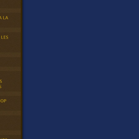
A LA
 LES
S
S
POP