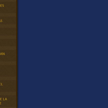
DES
AS
RAN
E
EL
E LA
E