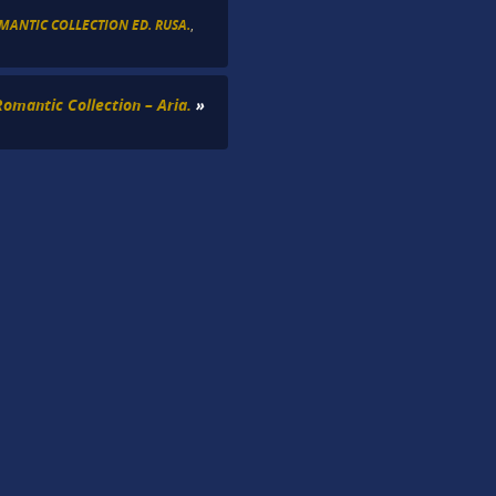
MANTIC COLLECTION ED. RUSA.
,
Romantic Collection – Aria.
»