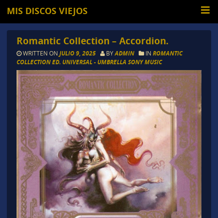
MIS DISCOS VIEJOS
Romantic Collection – Accordion.
WRITTEN ON
JULIO 9, 2025
BY
ADMIN
IN
ROMANTIC
COLLECTION ED. UNIVERSAL - UMBRELLA SONY MUSIC