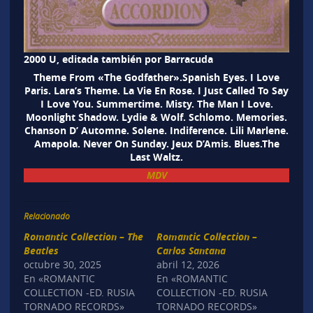
2000 U, editada también por Barracuda
Theme From «The Godfather».Spanish Eyes. I Love
Paris. Lara’s Theme. La Vie En Rose. I Just Called To Say
I Love You. Summertime. Misty. The Man I Love.
Moonlight Shadow. Lydie & Wolf. Schlomo. Memories.
Chanson D’ Automne. Solene. Indiference. Lili Marlene.
Amapola. Never On Sunday. Jeux D’Amis. Blues.The
Last Waltz.
MDV
Relacionado
Romantic Collection – The
Romantic Collection –
Beatles
Carlos Santana
octubre 30, 2025
abril 12, 2026
En «ROMANTIC
En «ROMANTIC
COLLECTION -ED. RUSIA
COLLECTION -ED. RUSIA
TORNADO RECORDS»
TORNADO RECORDS»