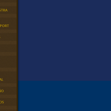
STRA
XPORT
S
AL
ÑO
OS