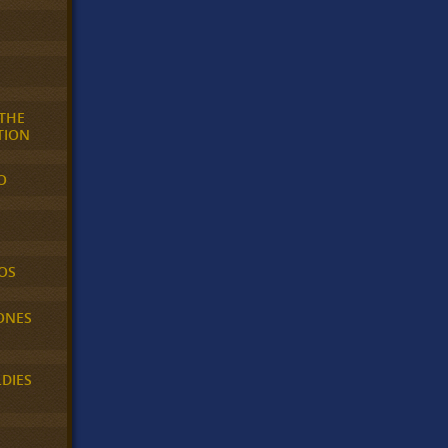
 THE
TION
O
OS
ONES
LDIES