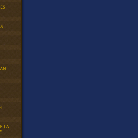
DES
AS
RAN
E
EL
E LA
E