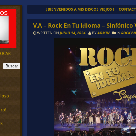
¡ BIENVENIDOS A MIS DISCOS VIEJOS !
CONTAC
V.A – Rock En Tu Idioma – Sinfónico 
WRITTEN ON
JUNIO 14, 2024
BY
ADMIN
IN
ROCK EN
EVOCAR
Buscar
loso !
ro!
AS