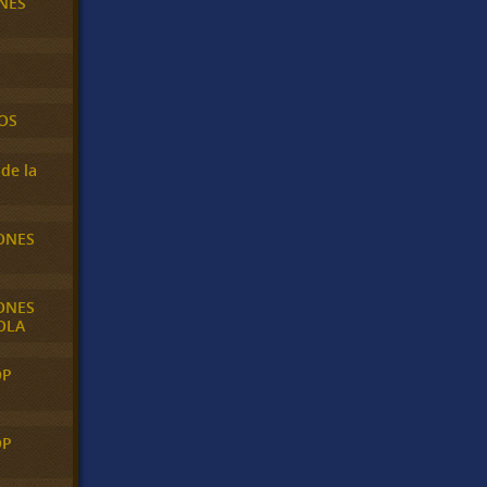
NES
OS
de la
ONES
ONES
OLA
OP
OP