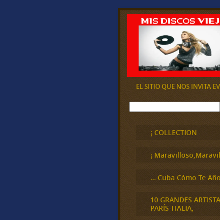
EL SITIO QUE NOS INVITA 
B
u
s
c
¡ COLLECTION
a
r
¡ Maravilloso,Maravil
… Cuba Cómo Te Año
10 GRANDES ARTIST
PARÍS-ITALIA,