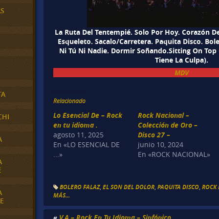
AS
La Ruta Del Tentempié. Solo Por Hoy. Corazón De
Esqueleto. Sacalo/Carretera. Paquita Disco. Bole
Ni Tú Ni Nadie. Dormir Soñando.Sitting On Top
Tiene La Culpa).
MDV
TA
Relacionado
Lo Esencial De – Rock
Rock Nacional –
CHI
en tu idioma .
Colección de Oro –
agosto 11, 2025
Disco 27 –
A
En «LO ESENCIAL DE
junio 10, 2024
...»
En «ROCK NACIONAL»
A
E
BOLERO FALAZ
,
EL SON DEL DOLOR
,
PAQUITA DISCO
,
ROCK 
A
MÁS...
E
«
V.A – Rock En Tu Idioma – Sinfónico.