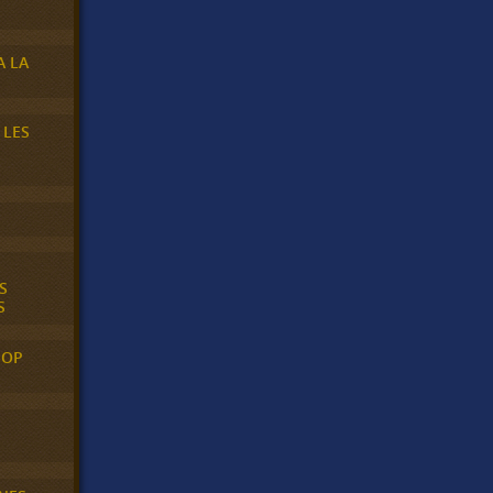
A LA
 LES
S
S
POP