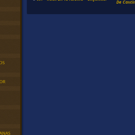
De Cantin
OS
MOR
BANAS