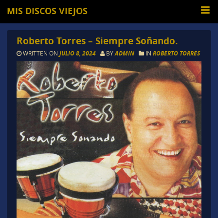
MIS DISCOS VIEJOS
Roberto Torres – Siempre Soñando.
WRITTEN ON
JULIO 8, 2024
BY
ADMIN
IN
ROBERTO TORRES