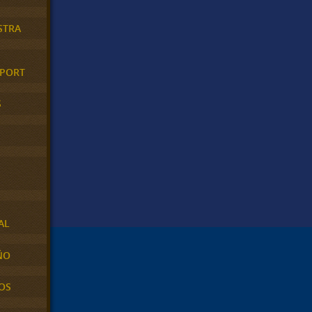
STRA
XPORT
S
AL
ÑO
OS