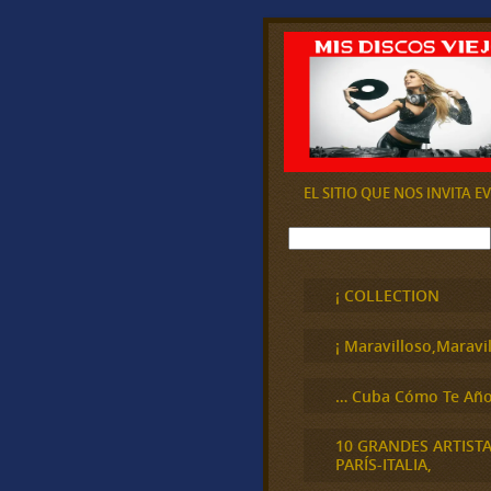
EL SITIO QUE NOS INVITA 
B
u
s
c
¡ COLLECTION
a
r
¡ Maravilloso,Maravil
… Cuba Cómo Te Año
10 GRANDES ARTIST
PARÍS-ITALIA,