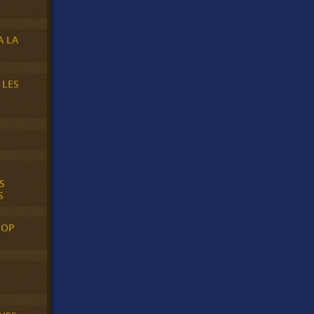
A LA
 LES
S
S
POP