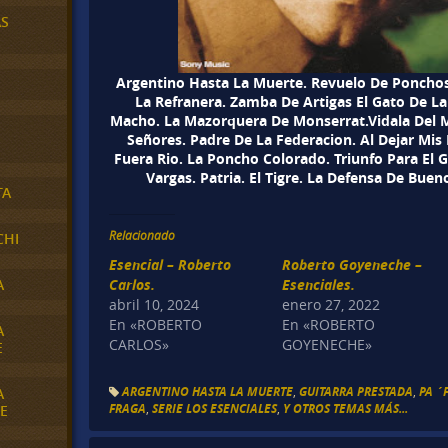
AS
Argentino Hasta La Muerte. Revuelo De Ponchos 
La Refranera. Zamba De Artigas El Gato De La 
Macho. La Mazorquera De Monserrat.Vidala Del 
Señores. Padre De La Federacion. Al Dejar Mis
Fuera Rio. La Poncho Colorado. Triunfo Para El
Vargas. Patria. El Tigre. La Defensa De Buen
TA
Relacionado
CHI
Esencial – Roberto
Roberto Goyeneche –
A
Carlos.
Esenciales.
abril 10, 2024
enero 27, 2022
En «ROBERTO
En «ROBERTO
A
CARLOS»
GOYENECHE»
E
ARGENTINO HASTA LA MUERTE
,
GUITARRA PRESTADA
,
PA 
A
FRAGA
,
SERIE LOS ESENCIALES
,
Y OTROS TEMAS MÁS...
E