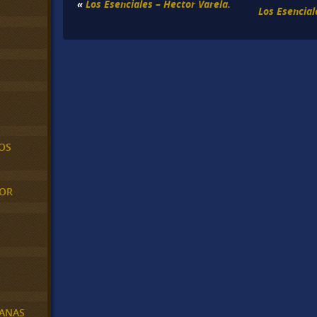
«
Los Esenciales – Hector Varela.
Los Esencia
OS
MOR
BANAS