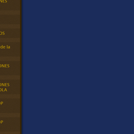
NES
OS
de la
ONES
ONES
OLA
OP
OP