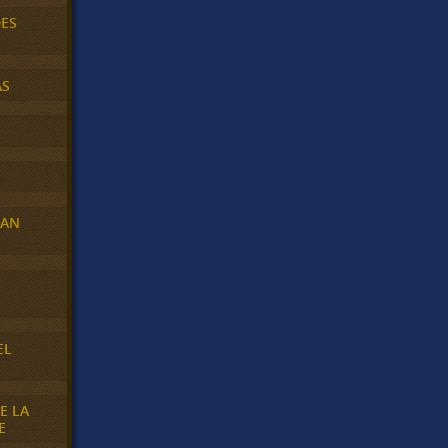
DES
AS
RAN
E
EL
E LA
E