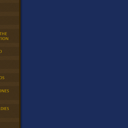
 THE
TION
O
OS
ONES
LDIES