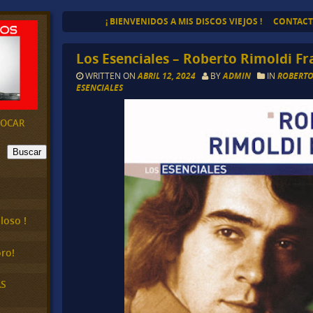
¡ BIENVENIDOS A MIS DISCOS VIEJOS !
CONTAC
Los Esenciales – Roberto Rimoldi Fr
WRITTEN ON
ABRIL 12, 2024
BY
ADMIN
IN
ROBERTO
ESENCIALES
EVOCAR
Buscar
loso !
ro!
AS