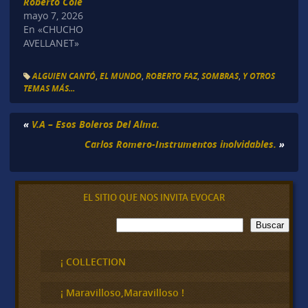
Roberto Cole
mayo 7, 2026
En «CHUCHO
AVELLANET»
ALGUIEN CANTÓ
,
EL MUNDO
,
ROBERTO FAZ
,
SOMBRAS
,
Y OTROS
TEMAS MÁS...
«
V.A – Esos Boleros Del Alma.
Carlos Romero-Instrumentos inolvidables.
»
EL SITIO QUE NOS INVITA EVOCAR
B
Buscar
u
s
c
¡ COLLECTION
a
r
¡ Maravilloso,Maravilloso !