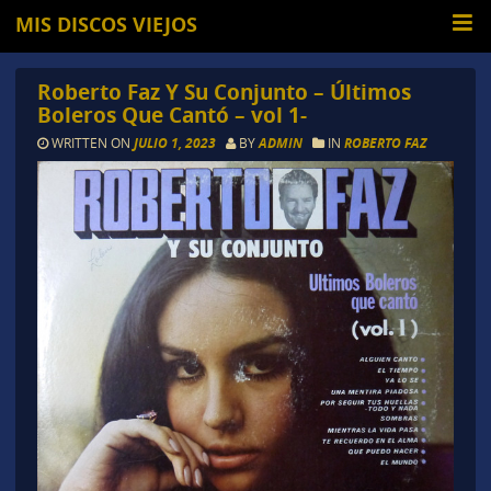
MIS DISCOS VIEJOS
Roberto Faz Y Su Conjunto – Últimos
Boleros Que Cantó – vol 1-
WRITTEN ON
JULIO 1, 2023
BY
ADMIN
IN
ROBERTO FAZ