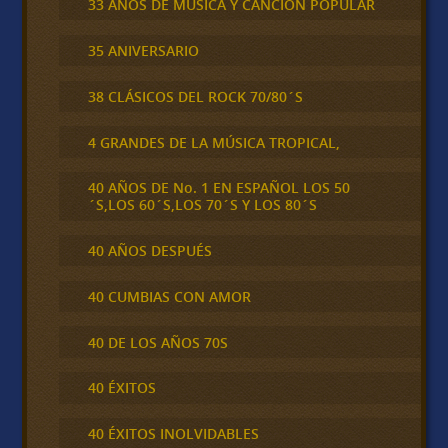
33 AÑOS DE MÚSICA Y CANCIÓN POPULAR
35 ANIVERSARIO
38 CLÁSICOS DEL ROCK 70/80´S
4 GRANDES DE LA MÚSICA TROPICAL,
40 AÑOS DE No. 1 EN ESPAÑOL LOS 50
´S,LOS 60´S,LOS 70´S Y LOS 80´S
40 AÑOS DESPUÉS
40 CUMBIAS CON AMOR
40 DE LOS AÑOS 70S
40 ÉXITOS
40 ÉXITOS INOLVIDABLES