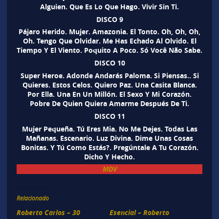
Alguien. Que Es Lo Que Hago. Vivir Sin Ti.
DISCO 9
Pájaro Herido. Mujer. Amazonia. El Tonto. Oh, Oh, Oh,
Oh. Tengo Que Olvidar. Me Has Echado Al Olvido. El
Tiempo Y El Viento. Poquito A Poco. Só Você Não Sabe.
DISCO 10
Super Heroe. Adonde Andarás Paloma. Si Piensas.. Si
Quieres. Estos Celos. Quiero Paz. Una Casita Blanca.
Por Ella. Una En Un Millón. El Sexo Y Mi Corazón.
Pobre De Quien Quiera Amarme Después De Ti.
DISCO 11
Mujer Pequeña. Tú Eres Mia. No Me Dejes. Todas Las
Mañanas. Escenario. Luz Divina. Dime Unas Cosas
Bonitas. Y Tú Como Estás?. Pregúntale A Tu Corazón.
Dicho Y Hecho.
MDV
Relacionado
Roberto Carlos – 30
Esencial – Roberto