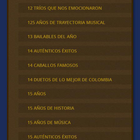
12 TRÍOS QUE NOS EMOCIONARON
125 AÑOS DE TRAYECTORIA MUSICAL
13 BAILABLES DEL AÑO
14 AUTÉNTICOS ÉXITOS
14 CABALLOS FAMOSOS
14 DUETOS DE LO MEJOR DE COLOMBIA
15 AÑOS
15 AÑOS DE HISTORIA
15 AÑOS DE MÚSICA
15 AUTÉNTICOS ÉXITOS