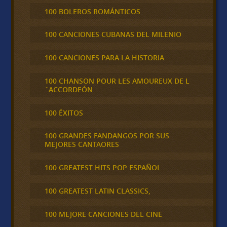
100 BOLEROS ROMÁNTICOS
100 CANCIONES CUBANAS DEL MILENIO
100 CANCIONES PARA LA HISTORIA
100 CHANSON POUR LES AMOUREUX DE L
´ACCORDEÓN
100 ÉXITOS
100 GRANDES FANDANGOS POR SUS
MEJORES CANTAORES
100 GREATEST HITS POP ESPAÑOL
100 GREATEST LATIN CLASSICS,
100 MEJORE CANCIONES DEL CINE