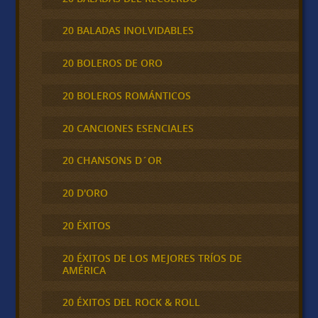
20 BALADAS INOLVIDABLES
20 BOLEROS DE ORO
20 BOLEROS ROMÁNTICOS
20 CANCIONES ESENCIALES
20 CHANSONS D´OR
20 D'ORO
20 ÉXITOS
20 ÉXITOS DE LOS MEJORES TRÍOS DE
AMÉRICA
20 ÉXITOS DEL ROCK & ROLL