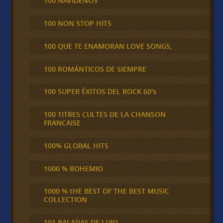
100 NAVIDEÑOS
100 NON STOP HITS
100 QUE TE ENAMORAN LOVE SONGS,
100 ROMÁNTICOS DE SIEMPRE
100 SUPER ÉXITOS DEL ROCK 60's
100 TITRES CULTES DE LA CHANSON
FRANCAISE
100% GLOBAL HITS
1000 % BOHEMIO
1000 % tHE BEST OF THE BEST MUSIC
COLLECTION
101 BALADAS DE LUJO