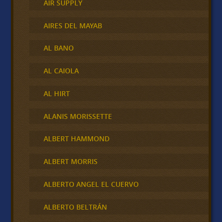
AIR SUPPLY
AIRES DEL MAYAB
AL BANO
AL CAIOLA
AL HIRT
ALANIS MORISSETTE
ALBERT HAMMOND
ALBERT MORRIS
ALBERTO ANGEL EL CUERVO
ALBERTO BELTRÁN