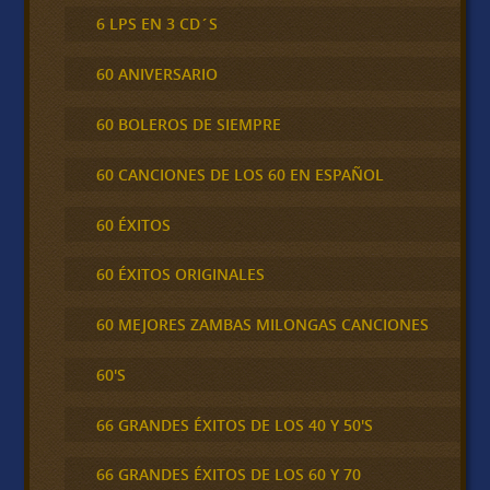
6 LPS EN 3 CD´S
60 ANIVERSARIO
60 BOLEROS DE SIEMPRE
60 CANCIONES DE LOS 60 EN ESPAÑOL
60 ÉXITOS
60 ÉXITOS ORIGINALES
60 MEJORES ZAMBAS MILONGAS CANCIONES
60'S
66 GRANDES ÉXITOS DE LOS 40 Y 50'S
66 GRANDES ÉXITOS DE LOS 60 Y 70