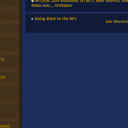
HEY JUDE
,
LADY MADONNA
,
LET BE IT
,
RMM TROPICAL TRIB
TEMAS MÁS...
,
YESTERDAY
«
Going Back to the 60’s
Los Viscont
OS
MOR
BANAS