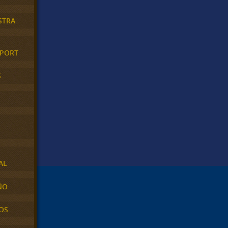
STRA
XPORT
S
AL
ÑO
OS