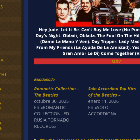
AS
Hey Jude. Let It Be. Can’t Buy Me Love (No P
Day’s Night. Obladi, Oblada. The Fool On The Hi
(Dame La Mano Y Ven). Day Tripper. Lady Mado
From My Friends (La Ayuda De La Amistad). Yest
Gran Amor Le Di) Come Together (V
TA
MDV
CHI
Relacionado
Romantic Collection –
Solo Accordion Top Hits
A
The Beatles
of the Beatles –
octubre 30, 2025
enero 11, 2026
A
En «ROMANTIC
En «SOLO
E
COLLECTION -ED.
ACCORDION»
RUSIA TORNADO
A
RECORDS»
E