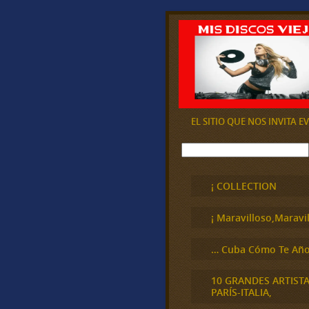
EL SITIO QUE NOS INVITA 
B
u
s
c
¡ COLLECTION
a
r
¡ Maravilloso,Maravil
… Cuba Cómo Te Año
10 GRANDES ARTIST
PARÍS-ITALIA,