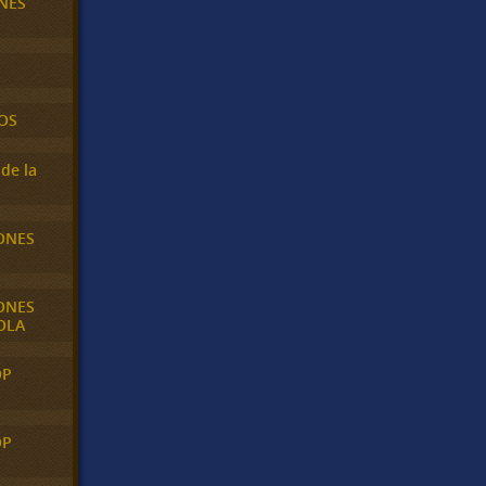
NES
OS
de la
ONES
ONES
OLA
OP
OP