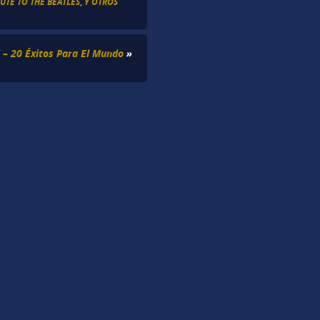
UTE TO THE BEATLES
,
Y OTROS
i – 20 Éxitos Para El Mundo
»