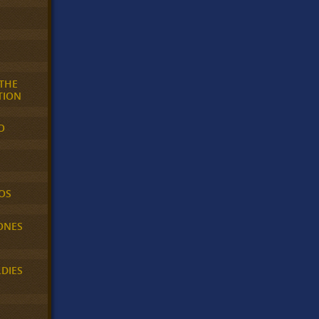
 THE
TION
O
OS
ONES
LDIES