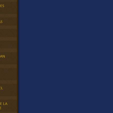
DES
AS
RAN
E
EL
E LA
E