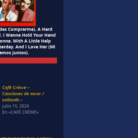
uedes Comprarme). A Hard
ll. I Wanna Hold Your Hand
nna. With A Little Help
erday. And I Love Her (Mi
amos Juntos).
Café Créme –
Canciones de amor /
soñando –
julio 15, 2026
En «CAFÉ CRÉME»