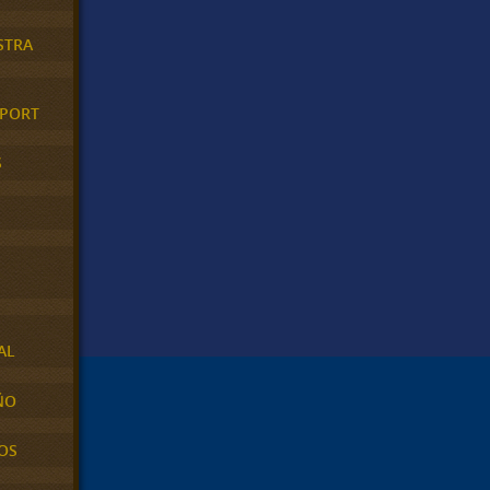
STRA
XPORT
S
AL
ÑO
OS