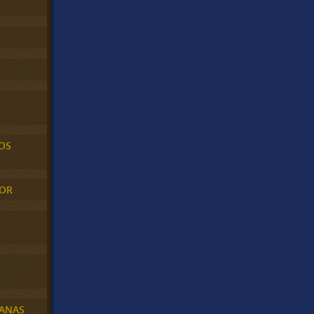
OS
MOR
BANAS