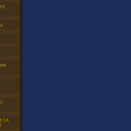
DES
AS
RAN
E
EL
E LA
E