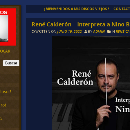
¡ BIENVENIDOS A MIS DISCOS VIEJOS !
CONTAC
René Calderón – Interpreta a Nino B
WRITTEN ON
JUNIO 19, 2022
BY
ADMIN
IN
RENÉ C
EVOCAR
Buscar
loso !
ro!
AS