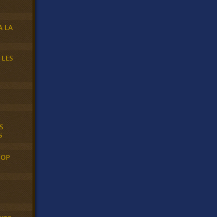
A LA
 LES
S
S
POP