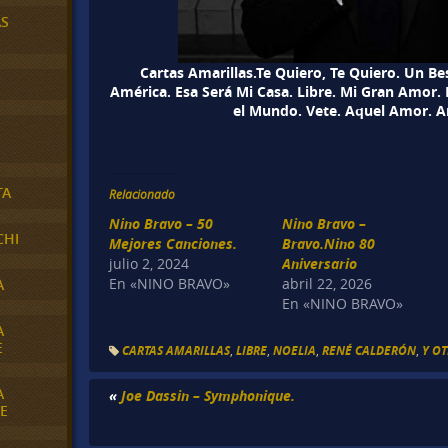
AS
Cartas Amarillas.Te Quiero, Te Quiero. Un Be
América. Esa Será Mi Casa. Libre. Mi Gran Amor.
el Mundo. Vete. Aquel Amor. 
TA
Relacionado
Nino Bravo – 50
Nino Bravo –
CHI
Mejores Canciones.
Bravo.Nino 80
julio 2, 2024
Aniversario
En «NINO BRAVO»
abril 22, 2026
A
En «NINO BRAVO»
A
E
CARTAS AMARILLAS
,
LIBRE
,
NOELIA
,
RENÉ CALDERÓN
,
Y OT
A
«
Joe Dassin – Symphonique.
E