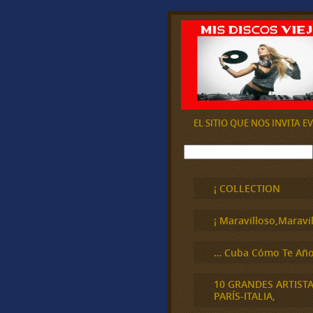
EL SITIO QUE NOS INVITA 
B
u
s
c
¡ COLLECTION
a
r
¡ Maravilloso,Maravil
… Cuba Cómo Te Año
10 GRANDES ARTIST
PARÍS-ITALIA,