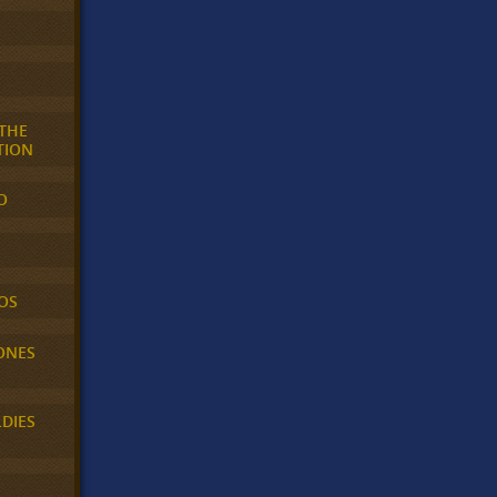
 THE
TION
O
OS
ONES
LDIES