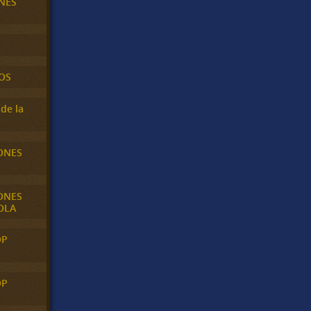
NES
OS
de la
ONES
ONES
OLA
OP
OP