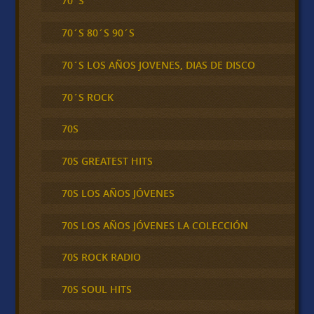
70´S
70´S 80´S 90´S
70´S LOS AÑOS JOVENES, DIAS DE DISCO
70´S ROCK
70S
70S GREATEST HITS
70S LOS AÑOS JÓVENES
70S LOS AÑOS JÓVENES LA COLECCIÓN
70S ROCK RADIO
70S SOUL HITS