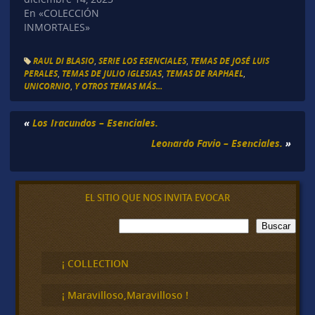
En «COLECCIÓN
INMORTALES»
RAUL DI BLASIO
,
SERIE LOS ESENCIALES
,
TEMAS DE JOSÉ LUIS
PERALES
,
TEMAS DE JULIO IGLESIAS
,
TEMAS DE RAPHAEL
,
UNICORNIO
,
Y OTROS TEMAS MÁS...
«
Los Iracundos – Esenciales.
Leonardo Favio – Esenciales.
»
EL SITIO QUE NOS INVITA EVOCAR
B
Buscar
u
s
c
¡ COLLECTION
a
r
¡ Maravilloso,Maravilloso !