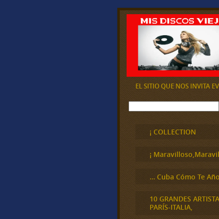
EL SITIO QUE NOS INVITA 
B
u
s
c
¡ COLLECTION
a
r
¡ Maravilloso,Maravil
… Cuba Cómo Te Año
10 GRANDES ARTIST
PARÍS-ITALIA,