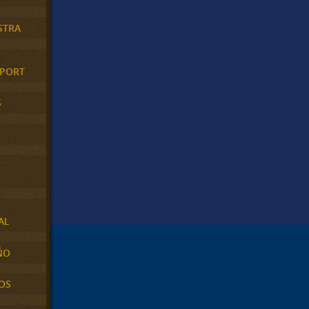
STRA
XPORT
S
AL
ÑO
OS