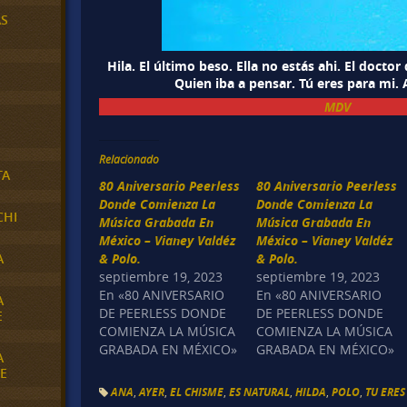
AS
Hila. El último beso. Ella no estás ahi. El doctor
Quien iba a pensar. Tú eres para mi. 
MDV
Relacionado
TA
80 Aniversario Peerless
80 Aniversario Peerless
Donde Comienza La
Donde Comienza La
CHI
Música Grabada En
Música Grabada En
México – Vianey Valdéz
México – Vianey Valdéz
& Polo.
& Polo.
A
septiembre 19, 2023
septiembre 19, 2023
En «80 ANIVERSARIO
En «80 ANIVERSARIO
A
DE PEERLESS DONDE
DE PEERLESS DONDE
E
COMIENZA LA MÚSICA
COMIENZA LA MÚSICA
GRABADA EN MÉXICO»
GRABADA EN MÉXICO»
A
E
ANA
,
AYER
,
EL CHISME
,
ES NATURAL
,
HILDA
,
POLO
,
TU ERES