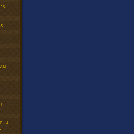
DES
AS
RAN
E
EL
E LA
E