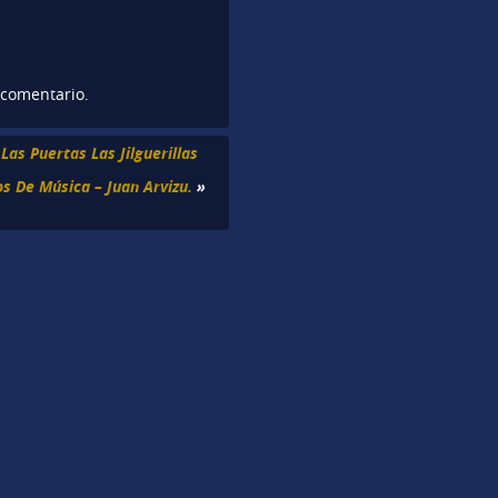
 comentario.
Las Puertas Las Jilguerillas
s De Música – Juan Arvizu.
»