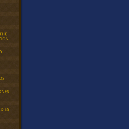
 THE
TION
O
OS
ONES
LDIES