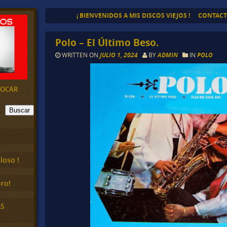
¡ BIENVENIDOS A MIS DISCOS VIEJOS !
CONTAC
Polo – El Último Beso.
WRITTEN ON
JULIO 1, 2024
BY
ADMIN
IN
POLO
EVOCAR
Buscar
loso !
ro!
AS