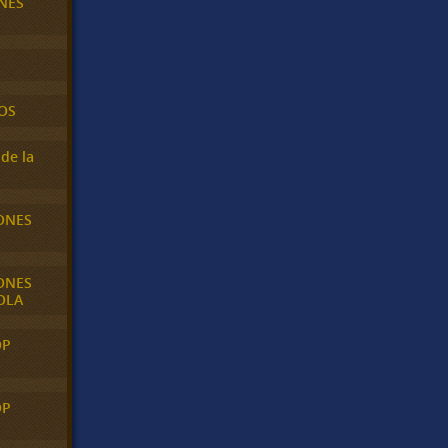
NES
OS
de la
ONES
ONES
OLA
OP
OP