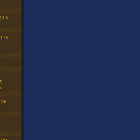
A LA
 LES
S
S
POP