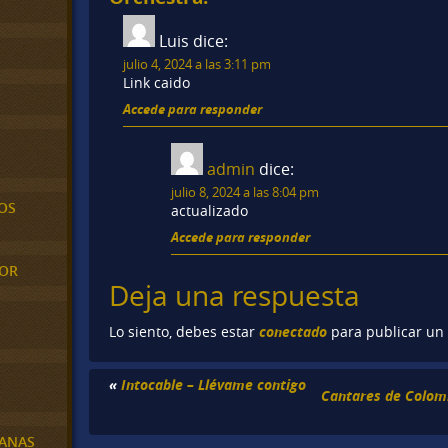
Luis
dice:
julio 4, 2024 a las 3:11 pm
Link caido
Accede para responder
admin
dice:
julio 8, 2024 a las 8:04 pm
OS
actualizado
Accede para responder
MOR
Deja una respuesta
conectado
Lo siento, debes estar
para publicar un
«
Intocable – Llévame contigo
Cantares de Colom
BANAS