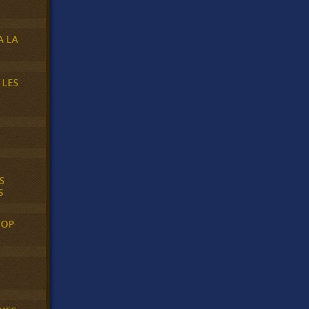
A LA
 LES
S
S
POP