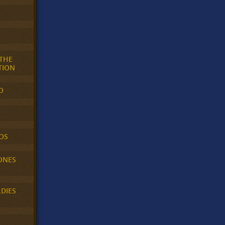
 THE
TION
O
OS
ONES
LDIES