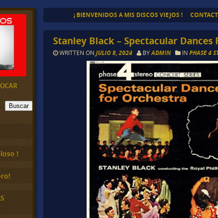
¡ BIENVENIDOS A MIS DISCOS VIEJOS !
CONTAC
Stanley Black – Spectacular Dances 
WRITTEN ON
JULIO 8, 2024
BY
ADMIN
IN
PHASE 4 S
EVOCAR
Buscar
loso !
ro!
AS