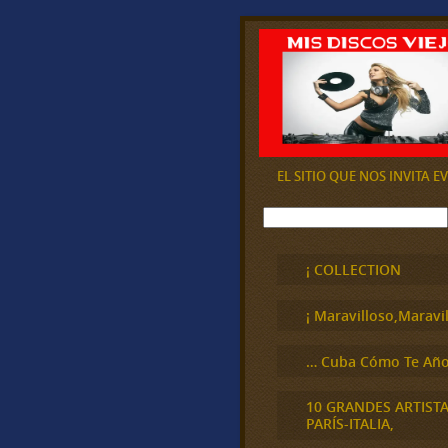
EL SITIO QUE NOS INVITA 
B
u
s
c
¡ COLLECTION
a
r
¡ Maravilloso,Maravil
… Cuba Cómo Te Año
10 GRANDES ARTIST
PARÍS-ITALIA,