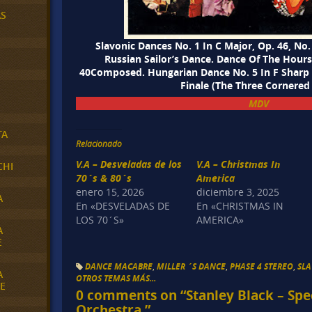
AS
Slavonic Dances No. 1 In C Major, Op. 46, No.
Russian Sailor’s Dance. Dance Of The Hour
40Composed. Hungarian Dance No. 5 In F Sharp M
Finale (The Three Cornered
MDV
TA
Relacionado
V.A – Desveladas de los
V.A – Christmas In
CHI
70´s & 80´s
America
enero 15, 2026
diciembre 3, 2025
A
En «DESVELADAS DE
En «CHRISTMAS IN
LOS 70´S»
AMERICA»
A
E
DANCE MACABRE
,
MILLER ´S DANCE
,
PHASE 4 STEREO
,
SL
A
OTROS TEMAS MÁS...
E
0 comments on “
Stanley Black – Sp
Orchestra.
”