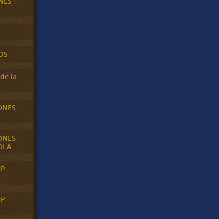
NES
OS
de la
ONES
ONES
OLA
OP
OP