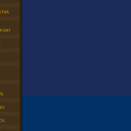
STRA
XPORT
S
AL
ÑO
OS