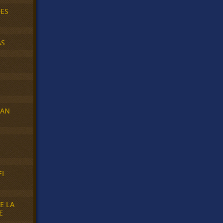
DES
AS
RAN
E
EL
E LA
E