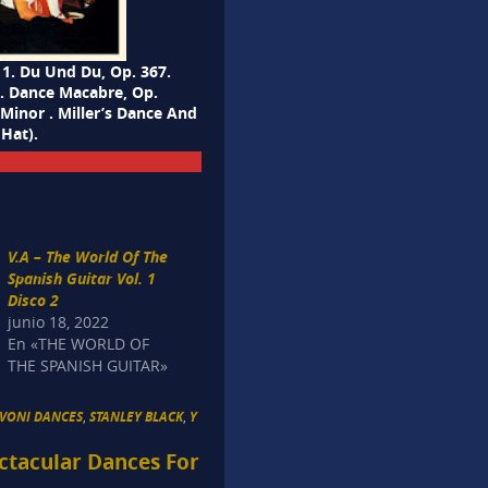
 1. Du Und Du, Op. 367.
s. Dance Macabre, Op.
inor . Miller’s Dance And
 Hat).
V.A – The World Of The
Spanish Guitar Vol. 1
Disco 2
junio 18, 2022
En «THE WORLD OF
THE SPANISH GUITAR»
AVONI DANCES
,
STANLEY BLACK
,
Y
ectacular Dances For