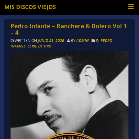
MIS DISCOS VIEJOS
Pedro Infante – Ranchera & Bolero Vol 1
– 4
WRITTEN ON
JUNIO 29, 2026
BY
ADMIN
IN
PEDRO
INFANTE
,
SERIE DE ORO