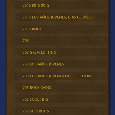
70´S 80´S 90´S
70´S LOS AÑOS JOVENES, DIAS DE DISCO
70´S ROCK
70S
70S GREATEST HITS
70S LOS AÑOS JÓVENES
70S LOS AÑOS JÓVENES LA COLECCIÓN
70S ROCK RADIO
70S SOUL HITS
70S SUPERHITS