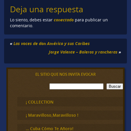
Deja una respuesta
conectado
Lo siento, debes estar
para publicar un
comentario.
«
Las voces de don Américo y sus Caribes
Jorge Valente – Boleros y rancheras
»
EL SITIO QUE NOS INVITA EVOCAR
B
Buscar
u
s
c
¡ COLLECTION
a
r
¡ Maravilloso,Maravilloso !
… Cuba Cómo Te Añoro!