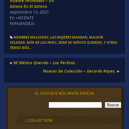
Vicente Fernández – Un
Azteca En El Azteca.
septiembre 13, 2021
En «VICENTE
FERNÁNDEZ»
HOMBRES MALVADOS
,
LAS MUJERES MANDAN
,
MALDITA
SOLEDAD
,
RATA DE LOS PATAS
,
SERIE MI MÉXICO QUERIDO
,
Y OTROS
TEMAS MÁS...
«
Mi México Querido – Las Perlitas.
Tesoros De Colección – Gerardo Reyes.
»
EL SITIO QUE NOS INVITA EVOCAR
B
Buscar
u
s
c
¡ COLLECTION
a
r