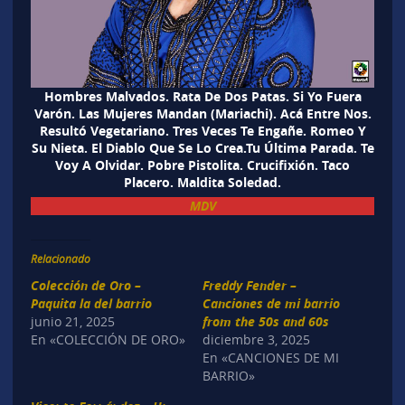
Hombres Malvados. Rata De Dos Patas. Si Yo Fuera
Varón. Las Mujeres Mandan (Mariachi). Acá Entre Nos.
Resultó Vegetariano. Tres Veces Te Engañe. Romeo Y
Su Nieta. El Diablo Que Se Lo Crea.Tu Última Parada. Te
Voy A Olvidar. Pobre Pistolita. Crucifixión. Taco
Placero. Maldita Soledad.
MDV
Relacionado
Colección de Oro –
Freddy Fender –
Paquita la del barrio
Canciones de mi barrio
junio 21, 2025
from the 50s and 60s
En «COLECCIÓN DE ORO»
diciembre 3, 2025
En «CANCIONES DE MI
BARRIO»