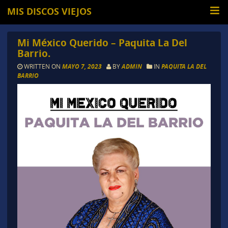
MIS DISCOS VIEJOS
Mi México Querido – Paquita La Del
Barrio.
WRITTEN ON
MAYO 7, 2023
BY
ADMIN
IN
PAQUITA LA DEL
BARRIO