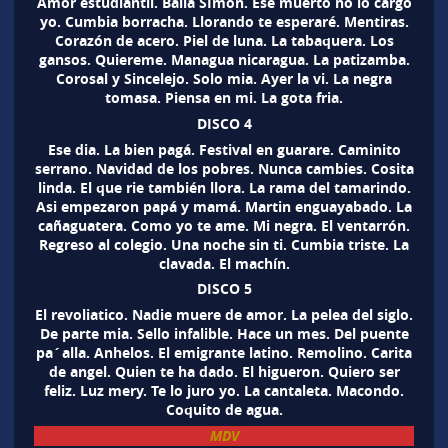
Amor estudiantil. Baila SImón. Ese muerto no lo cargo
yo. Cumbia borracha. Llorando te esperaré. Mentiras.
Corazón de acero. Piel de luna. La tabaquera. Los
gansos. Quiereme. Managua nicaragua. La patizamba.
Corosal y Sincelejo. Solo mia. Ayer la vi. La negra
tomasa. Piensa en mi. La gota fria.
DISCO 4
Ese dia. La bien pagá. Festival en guarare. Caminito
serrano. Navidad de los pobres. Nunca cambies. Cosita
linda. El que rie también llora. La rama del tamarindo.
Asi empezaron papá y mamá. Martin enguayabado. La
cañaguatera. Como yo te ame. Mi negra. El ventarrón.
Regreso al colegio. Una noche sin ti. Cumbia triste. La
clavada. El machín.
DISCO 5
El revoliatico. Nadie muere de amor. La pelea del siglo.
De parte mia. Sello infalible. Hace un mes. Del puente
pa´alla. Anhelos. El emigrante latino. Remolino. Carita
de angel. Quien te ha dado. El higueron. Quiero ser
feliz. Luz mery. Te lo juro yo. La cantaleta. Macondo.
Coquito de agua.
MDV