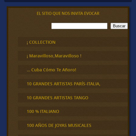
EL SITIO QUE NOS INVITA EVOCAR
B
Buscar
u
s
c
¡ COLLECTION
a
r
¡ Maravilloso,Maravilloso !
… Cuba Cómo Te Añoro!
10 GRANDES ARTISTAS PARÍS-ITALIA,
10 GRANDES ARTISTAS TANGO
100 % ITALIANO
100 AÑOS DE JOYAS MUSICALES