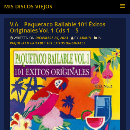
MIS DISCOS VIEJOS
V.A – Paquetaco Bailable 101 Éxitos
Originales Vol. 1 Cds 1 – 5
WRITTEN ON
DICIEMBRE 29, 2023
BY
ADMIN
IN
PAQUETACO BAILABLE 101 EXITOS ORIGINALES