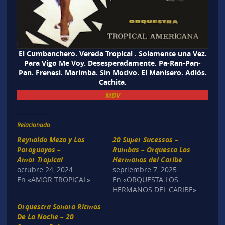
El Cumbanchero. Vereda Tropical . Solamente una Vez.
Para Vigo Me Voy. Desesperadamente. Pa-Ran-Pan-
Pan. Frenesi. Marimba. Sin Motivo. El Manisero. Adiós.
Cachita.
MDV
Relacionado
Reynaldo Meza y Los
20 Super Sucessos –
Paraguayos –
Rumbas – Orquesta Los
Amor Tropical
Hermanos del Caribe
octubre 24, 2024
septiembre 7, 2025
En «AMOR TROPICAL»
En «ORQUESTA LOS
HERMANOS DEL CARIBE»
Orquestra Sonora Ritmos
De La Noche – 20