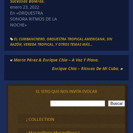
Sucessos Boleros.
enero 23, 2022
En «ORQUESTRA
SONORA RITMOS DE LA
NOCHE»
EL CUMBANCHERO
,
ORQUESTRA TROPICAL AMERICANA
,
SIN
RAZÓN
,
VEREDA TROPICAL
,
Y OTROS TEMAS MÁS...
«
Marta Pérez & Enrique Chia – A Voz Y Piano.
Enrique Chia – Ritmos De Mi Cuba.
»
EL SITIO QUE NOS INVITA EVOCAR
B
Buscar
u
s
c
¡ COLLECTION
a
r
¡ Maravilloso,Maravilloso !