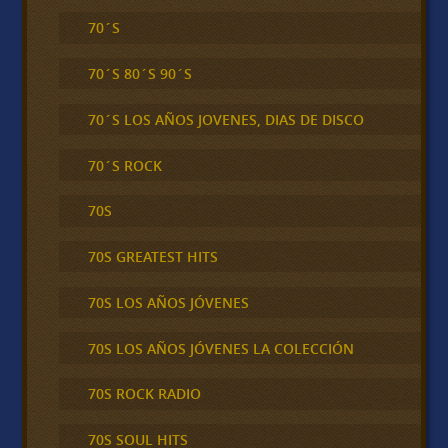
70´S
70´S 80´S 90´S
70´S LOS AÑOS JOVENES, DIAS DE DISCO
70´S ROCK
70S
70S GREATEST HITS
70S LOS AÑOS JÓVENES
70S LOS AÑOS JÓVENES LA COLECCIÓN
70S ROCK RADIO
70S SOUL HITS