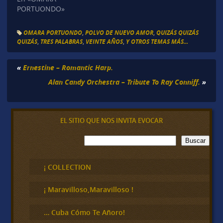
PORTUONDO»
OMARA PORTUONDO
,
POLVO DE NUEVO AMOR
,
QUIZÁS QUIZÁS
QUIZÁS
,
TRES PALABRAS
,
VEINTE AÑOS
,
Y OTROS TEMAS MÁS...
«
Ernestine – Romantic Harp.
Alan Candy Orchestra – Tribute To Ray Conniff.
»
EL SITIO QUE NOS INVITA EVOCAR
B
Buscar
u
s
c
¡ COLLECTION
a
r
¡ Maravilloso,Maravilloso !
… Cuba Cómo Te Añoro!