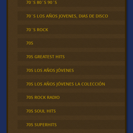
70´S 80´S 90´S
70´S LOS AÑOS JOVENES, DIAS DE DISCO
70´S ROCK
70S
70S GREATEST HITS
70S LOS AÑOS JÓVENES
70S LOS AÑOS JÓVENES LA COLECCIÓN
70S ROCK RADIO
70S SOUL HITS
70S SUPERHITS