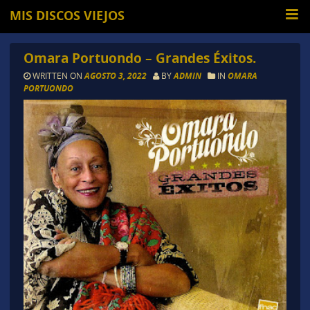
MIS DISCOS VIEJOS
Omara Portuondo – Grandes Éxitos.
WRITTEN ON
AGOSTO 3, 2022
BY
ADMIN
IN
OMARA
PORTUONDO