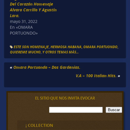
Del Corazón Homenaje
Alvaro Carrillo Y Agustín
Lara.
mayo 31, 2022
En «OMARA
PORTUONDO»
ESTE SON HOMENAJE
,
HERMOSA HABANA
,
OMARA PORTUONDO
,
QUIEREME MUCHO
,
Y OTROS TEMAS MÁS...
«
Omara Portuondo – Dos Gardenias.
V.A – 100 Italian Hits.
»
EL SITIO QUE NOS INVITA EVOCAR
B
Buscar
u
s
c
¡ COLLECTION
a