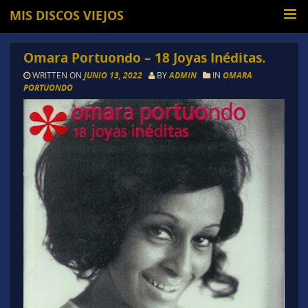
MIS DISCOS VIEJOS
Omara Portuondo – 18 Joyas Inéditas.
WRITTEN ON
JUNIO 13, 2022
BY
ADMIN
IN
OMARA
PORTUONDO