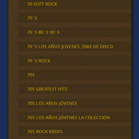
70 SOFT ROCK
70´S
70´S 80´S 90´S
70´S LOS AÑOS JOVENES, DIAS DE DISCO
70´S ROCK
70S
70S GREATEST HITS
70S LOS AÑOS JÓVENES
70S LOS AÑOS JÓVENES LA COLECCIÓN
70S ROCK RADIO