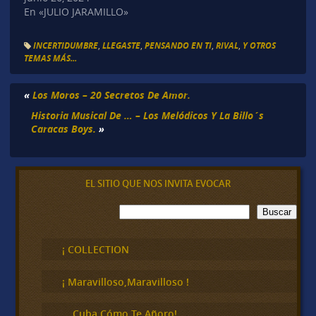
En «JULIO JARAMILLO»
INCERTIDUMBRE
,
LLEGASTE
,
PENSANDO EN TI
,
RIVAL
,
Y OTROS
TEMAS MÁS...
«
Los Moros – 20 Secretos De Amor.
Historia Musical De … – Los Melódicos Y La Billo´s
Caracas Boys.
»
EL SITIO QUE NOS INVITA EVOCAR
B
Buscar
u
s
c
¡ COLLECTION
a
r
¡ Maravilloso,Maravilloso !
… Cuba Cómo Te Añoro!