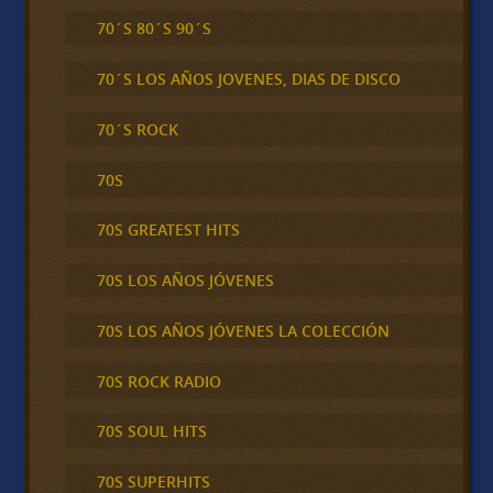
70´S 80´S 90´S
70´S LOS AÑOS JOVENES, DIAS DE DISCO
70´S ROCK
70S
70S GREATEST HITS
70S LOS AÑOS JÓVENES
70S LOS AÑOS JÓVENES LA COLECCIÓN
70S ROCK RADIO
70S SOUL HITS
70S SUPERHITS