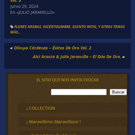
Vol. 3
junio 29, 2024
En «JULIO JARAMILLO»
FLORES NEGRAS
,
INCERTIDUMBRE
,
QUINTO PATIO
,
Y OTROS TEMAS
MÁS...
«
Olimpo Cárdenas – Éxitos De Oro Vol. 2
Alci Acosta & Julio Jaramillo – El Dúo De Oro.
»
EL SITIO QUE NOS INVITA EVOCAR
B
Buscar
u
s
c
¡ COLLECTION
a
r
¡ Maravilloso,Maravilloso !