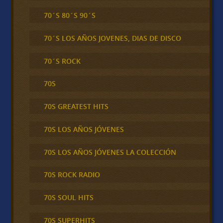
70´S 80´S 90´S
70´S LOS AÑOS JOVENES, DIAS DE DISCO
70´S ROCK
70S
70S GREATEST HITS
70S LOS AÑOS JÓVENES
70S LOS AÑOS JÓVENES LA COLECCIÓN
70S ROCK RADIO
70S SOUL HITS
70S SUPERHITS