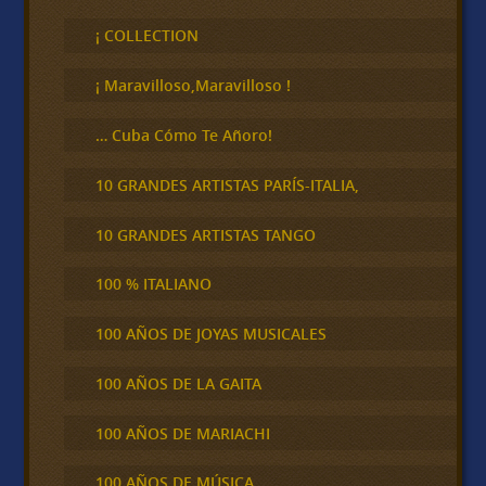
s
c
¡ COLLECTION
a
r
¡ Maravilloso,Maravilloso !
… Cuba Cómo Te Añoro!
10 GRANDES ARTISTAS PARÍS-ITALIA,
10 GRANDES ARTISTAS TANGO
100 % ITALIANO
100 AÑOS DE JOYAS MUSICALES
100 AÑOS DE LA GAITA
100 AÑOS DE MARIACHI
100 AÑOS DE MÚSICA