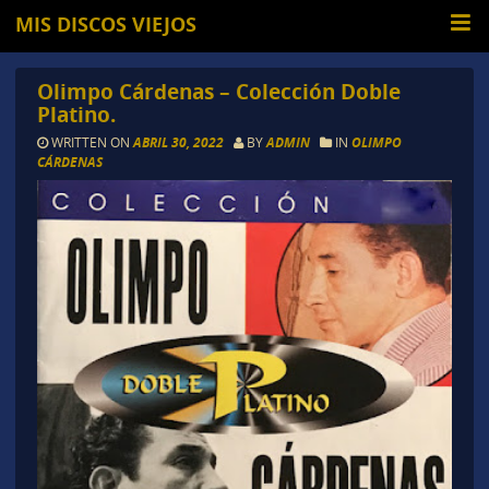
MIS DISCOS VIEJOS
Olimpo Cárdenas – Colección Doble
Platino.
WRITTEN ON
ABRIL 30, 2022
BY
ADMIN
IN
OLIMPO
CÁRDENAS