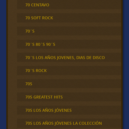
70 CENTAVO
70 SOFT ROCK
70´S
70´S 80´S 90´S
70´S LOS AÑOS JOVENES, DIAS DE DISCO
70´S ROCK
70S
70S GREATEST HITS
70S LOS AÑOS JÓVENES
70S LOS AÑOS JÓVENES LA COLECCIÓN