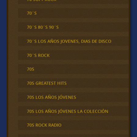
70´S
70´S 80´S 90´S
70´S LOS AÑOS JOVENES, DIAS DE DISCO
70´S ROCK
70S
70S GREATEST HITS
70S LOS AÑOS JÓVENES
70S LOS AÑOS JÓVENES LA COLECCIÓN
70S ROCK RADIO