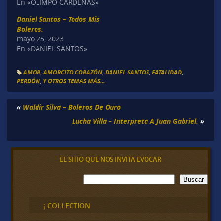
En «OLIMPO CÁRDENAS»
Daniel Santos – Todos Mis
Boleros.
mayo 25, 2023
En «DANIEL SANTOS»
AMOR
,
AMORCITO CORAZÓN
,
DANIEL SANTOS
,
FATALIDAD
,
PERDÓN
,
Y OTROS TEMAS MÁS...
«
Waldir Silva – Boleros De Ouro
Lucha Villa – Interpreta A Juan Gabriel.
»
EL SITIO QUE NOS INVITA EVOCAR
B
Buscar
u
s
c
¡ COLLECTION
a
r