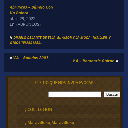
Abruncos – Dímelo Con
Un Bolero.
abril 29, 2022
En «ABRUNCOS»
DIMELO DELANTE DE ELLA
,
EL AMOR Y LA MODA
,
THRILLER
,
Y
OTROS TEMAS MÁS...
«
V.A – Baladas 2001.
V.A – Romantic Guitar.
»
EL SITIO QUE NOS INVITA EVOCAR
B
Buscar
u
s
c
¡ COLLECTION
a
r
¡ Maravilloso,Maravilloso !