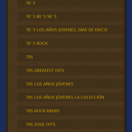
70´S
70´S 80´S 90´S
70´S LOS AÑOS JOVENES, DIAS DE DISCO
70´S ROCK
70S
70S GREATEST HITS
70S LOS AÑOS JÓVENES
70S LOS AÑOS JÓVENES LA COLECCIÓN
70S ROCK RADIO
70S SOUL HITS