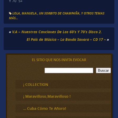
Y 70´S»
LOLA
,
MANUELA.
,
UN SORBITO DE CHAMPAÑA
,
Y OTROS TEMAS
MÁS...
«
V.A – Nuestras Canciones De Los 60’s Y 70’s Disco 2.
El País de Música – La Banda Sonora – CD 17 –
»
EL SITIO QUE NOS INVITA EVOCAR
B
Buscar
u
s
c
¡ COLLECTION
a
r
¡ Maravilloso,Maravilloso !
… Cuba Cómo Te Añoro!