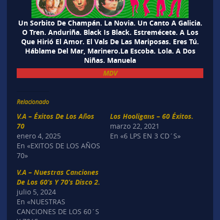
Un Sorbito De Champán. La Novia. Un Canto A Galicia.
O Tren. Anduriña. Black Is Black. Estremécete. A Los
Que Hirió El Amor. El Vals De Las Mariposas. Eres Tú.
Háblame Del Mar, Marinero.La Escoba. Lola. A Dos
Niñas. Manuela
MDV
Relacionado
V.A – Éxitos De Los Años
Los Hooligans – 60 Éxitos.
70
marzo 22, 2021
enero 4, 2025
En «6 LPS EN 3 CD´S»
En «EXITOS DE LOS AÑOS
70»
V.A – Nuestras Canciones
De Los 60’s Y 70’s Disco 2.
julio 5, 2024
En «NUESTRAS
CANCIONES DE LOS 60´S