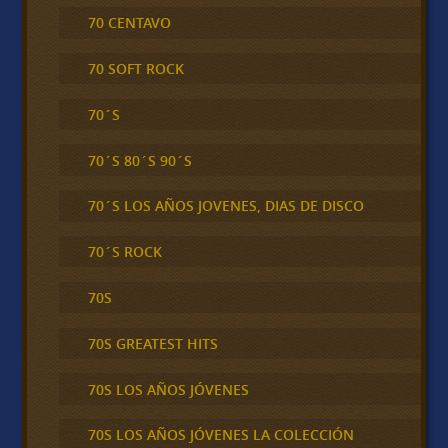
70 CENTAVO
70 SOFT ROCK
70´S
70´S 80´S 90´S
70´S LOS AÑOS JOVENES, DIAS DE DISCO
70´S ROCK
70S
70S GREATEST HITS
70S LOS AÑOS JÓVENES
70S LOS AÑOS JÓVENES LA COLECCIÓN