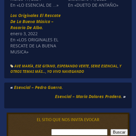
En «LO ESENCIAL DE ...»
En «DUETO DE ANTAÑO»
Los Originales El Rescate
De La Buena Música –
Rosario De Alba.
enero 3, 2022
En «LOS ORIGINALES EL
RESCATE DE LA BUENA
MUSICA»
AVE MARÍA
,
ESE GITANO
,
ESPERANDO VERTE
,
SERIE ESENCIAL
,
Y
OTROS TEMAS MÁS...
,
YO VIVO NAVEGANDO
«
Esencial – Pedro Guerra.
Esencial – María Dolores Pradera.
»
EL SITIO QUE NOS INVITA EVOCAR
B
Buscar
u