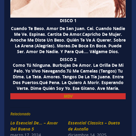
DISCO 1
Cuando Te Beso. Amor De San Juan. Cai. Cuando Nadie
Me Ve. Espinas. Cartita De Amor.Capricho De Mujer.
Anoche Me Diste Un Beso. Quién Te Va A Querer. Sobre
La Arena (Alegrías). Morao.De Boca En Boca. Puede
Ser. Amor De Nadie. Y Para Qué…. Válgame Dios.
DISCO 2
Como Tú Ninguna. Burbujas De Amor. La Orilla De Mi
Pelo. Yo Vivo Navegando.Tú Me Camelas (Tangos) Tu
Dime. La Tata. Amores. Tangos De La Tía Juana. Entre
Dos Puertos.Qué Pena. La Quiero A Morir. Esperando
Verte. Dime Quién Soy Yo. Ese Gitano. Ave María.
MDV
Relacionado
Lo Esencial De… – Amor
Essential Classics – Dueto
Del Bueno 5
de Antaño
marzo 17, 2024
diciembre 14, 2025