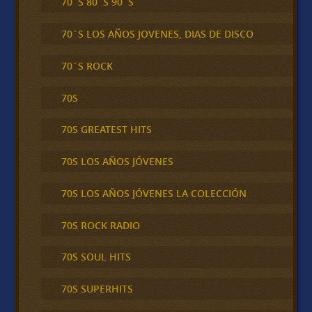
70´S 80´S 90´S
70´S LOS AÑOS JOVENES, DIAS DE DISCO
70´S ROCK
70S
70S GREATEST HITS
70S LOS AÑOS JÓVENES
70S LOS AÑOS JÓVENES LA COLECCIÓN
70S ROCK RADIO
70S SOUL HITS
70S SUPERHITS