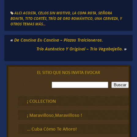
ALCI ACOSTA
,
CELOS SIN MOTIVO
,
LA COPA ROTA
,
SEÑORA
BONITA
,
TITO CORTÉS
,
TRÍO DE ORO ROMÁNTICO
,
UNA CERVEZA
,
Y
OTROS TEMAS MÁS...
«
De Cantina En Cantina – Plazos Traicioneros.
Trío Auténtico Y Original – Trio Vegabajeño.
»
EL SITIO QUE NOS INVITA EVOCAR
B
Buscar
u
s
c
¡ COLLECTION
a
r
¡ Maravilloso,Maravilloso !
… Cuba Cómo Te Añoro!