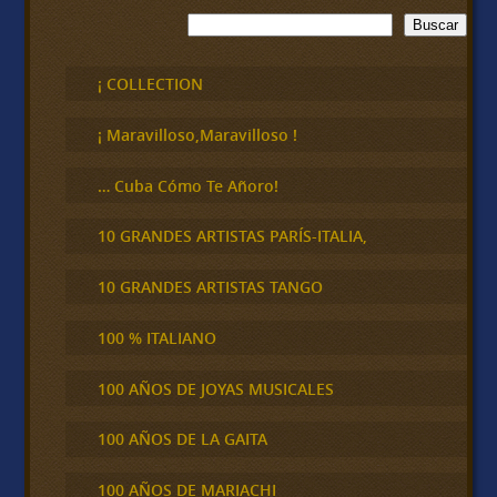
B
Buscar
u
s
c
¡ COLLECTION
a
r
¡ Maravilloso,Maravilloso !
… Cuba Cómo Te Añoro!
10 GRANDES ARTISTAS PARÍS-ITALIA,
10 GRANDES ARTISTAS TANGO
100 % ITALIANO
100 AÑOS DE JOYAS MUSICALES
100 AÑOS DE LA GAITA
100 AÑOS DE MARIACHI