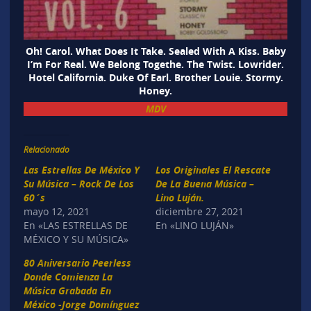
Oh! Carol. What Does It Take. Sealed With A Kiss. Baby
I’m For Real. We Belong Togethe. The Twist. Lowrider.
Hotel California. Duke Of Earl. Brother Louie. Stormy.
Honey.
MDV
Relacionado
Las Estrellas De México Y
Los Originales El Rescate
Su Música – Rock De Los
De La Buena Música –
60´s
Lino Luján.
mayo 12, 2021
diciembre 27, 2021
En «LAS ESTRELLAS DE
En «LINO LUJÁN»
MÉXICO Y SU MÚSICA»
80 Aniversario Peerless
Donde Comienza La
Música Grabada En
México -Jorge Domínguez