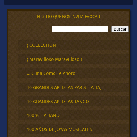
EL SITIO QUE NOS INVITA EVOCAR
B
Buscar
u
s
c
¡ COLLECTION
a
r
¡ Maravilloso,Maravilloso !
… Cuba Cómo Te Añoro!
10 GRANDES ARTISTAS PARÍS-ITALIA,
10 GRANDES ARTISTAS TANGO
100 % ITALIANO
100 AÑOS DE JOYAS MUSICALES