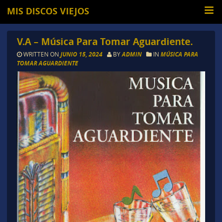
MIS DISCOS VIEJOS
V.A – Música Para Tomar Aguardiente.
WRITTEN ON
JUNIO 15, 2024
BY
ADMIN
IN
MÚSICA PARA
TOMAR AGUARDIENTE