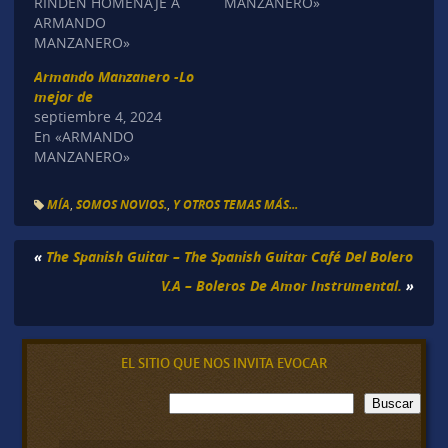
RINDEN HOMENAJE A
MANZANERO»
ARMANDO
MANZANERO»
Armando Manzanero -Lo
mejor de
septiembre 4, 2024
En «ARMANDO
MANZANERO»
MÍA
,
SOMOS NOVIOS.
,
Y OTROS TEMAS MÁS...
«
The Spanish Guitar – The Spanish Guitar Café Del Bolero
V.A – Boleros De Amor Instrumental.
»
EL SITIO QUE NOS INVITA EVOCAR
B
Buscar
u
s