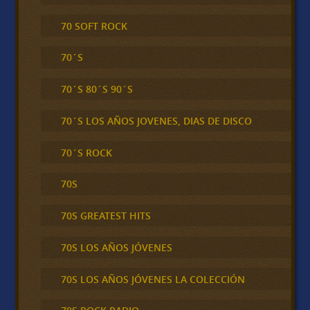
70 SOFT ROCK
70´S
70´S 80´S 90´S
70´S LOS AÑOS JOVENES, DIAS DE DISCO
70´S ROCK
70S
70S GREATEST HITS
70S LOS AÑOS JÓVENES
70S LOS AÑOS JÓVENES LA COLECCIÓN