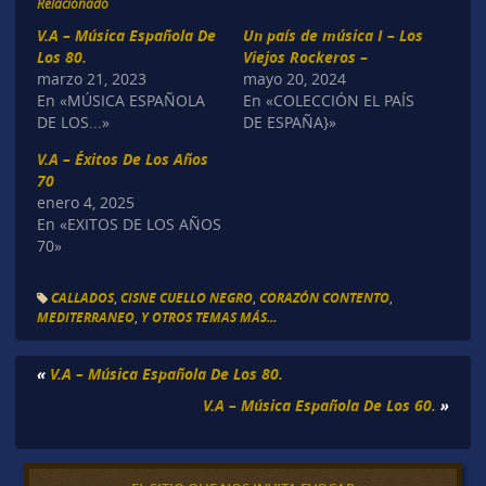
Relacionado
V.A – Música Española De
Un país de música I – Los
Los 80.
Viejos Rockeros –
marzo 21, 2023
mayo 20, 2024
En «MÚSICA ESPAÑOLA
En «COLECCIÓN EL PAÍS
DE LOS...»
DE ESPAÑA}»
V.A – Éxitos De Los Años
70
enero 4, 2025
En «EXITOS DE LOS AÑOS
70»
CALLADOS
,
CISNE CUELLO NEGRO
,
CORAZÓN CONTENTO
,
MEDITERRANEO
,
Y OTROS TEMAS MÁS...
«
V.A – Música Española De Los 80.
V.A – Música Española De Los 60.
»