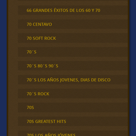
66 GRANDES ÉXITOS DE LOS 60 Y 70
70 CENTAVO
70 SOFT ROCK
70´S
70´S 80´S 90´S
70´S LOS AÑOS JOVENES, DIAS DE DISCO
70´S ROCK
70S
70S GREATEST HITS
70S LOS AÑOS JÓVENES