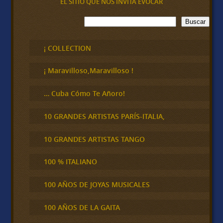
EL SITIO QUE NOS INVITA EVOCAR
B
Buscar
u
s
c
¡ COLLECTION
a
r
¡ Maravilloso,Maravilloso !
… Cuba Cómo Te Añoro!
10 GRANDES ARTISTAS PARÍS-ITALIA,
10 GRANDES ARTISTAS TANGO
100 % ITALIANO
100 AÑOS DE JOYAS MUSICALES
100 AÑOS DE LA GAITA