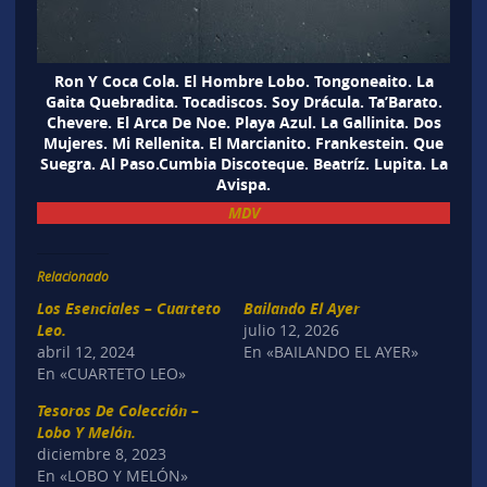
Ron Y Coca Cola. El Hombre Lobo. Tongoneaito. La
Gaita Quebradita. Tocadiscos. Soy Drácula. Ta’Barato.
Chevere. El Arca De Noe. Playa Azul. La Gallinita. Dos
Mujeres. Mi Rellenita. El Marcianito. Frankestein. Que
Suegra. Al Paso.Cumbia Discoteque. Beatríz. Lupita. La
Avispa.
MDV
Relacionado
Los Esenciales – Cuarteto
Bailando El Ayer
Leo.
julio 12, 2026
abril 12, 2024
En «BAILANDO EL AYER»
En «CUARTETO LEO»
Tesoros De Colección –
Lobo Y Melón.
diciembre 8, 2023
En «LOBO Y MELÓN»