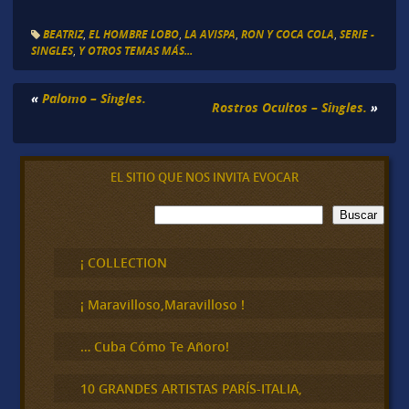
BEATRIZ
,
EL HOMBRE LOBO
,
LA AVISPA
,
RON Y COCA COLA
,
SERIE -
SINGLES
,
Y OTROS TEMAS MÁS...
«
Palomo – Singles.
Rostros Ocultos – Singles.
»
EL SITIO QUE NOS INVITA EVOCAR
B
Buscar
u
s
c
¡ COLLECTION
a
r
¡ Maravilloso,Maravilloso !
… Cuba Cómo Te Añoro!
10 GRANDES ARTISTAS PARÍS-ITALIA,