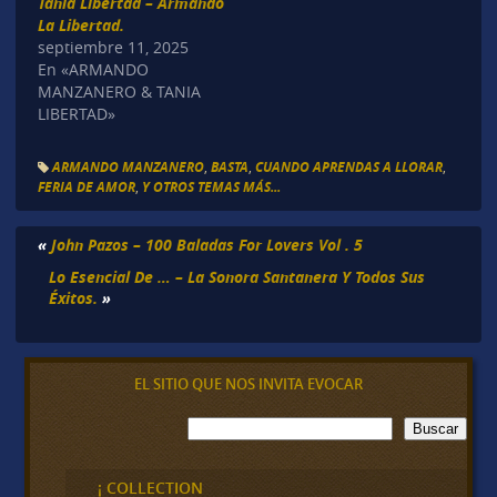
Tania Libertad – Armando
La Libertad.
septiembre 11, 2025
En «ARMANDO
MANZANERO & TANIA
LIBERTAD»
ARMANDO MANZANERO
,
BASTA
,
CUANDO APRENDAS A LLORAR
,
FERIA DE AMOR
,
Y OTROS TEMAS MÁS...
«
John Pazos – 100 Baladas For Lovers Vol . 5
Lo Esencial De … – La Sonora Santanera Y Todos Sus
Éxitos.
»
EL SITIO QUE NOS INVITA EVOCAR
B
Buscar
u
s
c
¡ COLLECTION
a