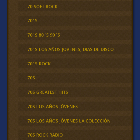
70 SOFT ROCK
70´S
70´S 80´S 90´S
70´S LOS AÑOS JOVENES, DIAS DE DISCO
70´S ROCK
70S
70S GREATEST HITS
70S LOS AÑOS JÓVENES
70S LOS AÑOS JÓVENES LA COLECCIÓN
70S ROCK RADIO