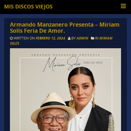
MIS DISCOS VIEJOS
Armando Manzanero Presenta – Miriam
Solís Feria De Amor.
WRITTEN ON
FEBRERO 12, 2024
BY
ADMIN
IN
MIRIAM
SOLÍS